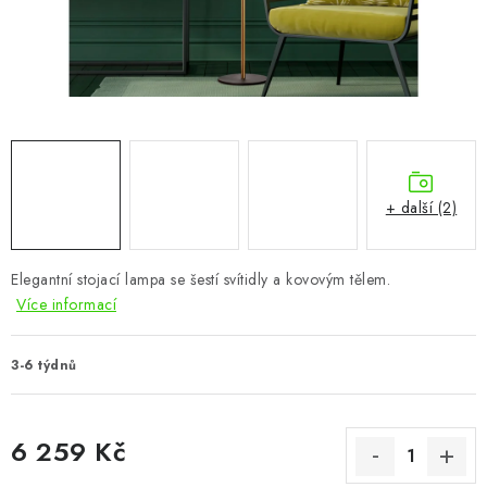
CHOVATELSKÉ POTŘEBY
DOPLŇKY A DEKORACE
ZAHRADA
OSTATNÍ
+ další (2)
NOVINKY
Elegantní stojací lampa se šestí svítidly a kovovým tělem.
VÝPRODEJ
Více informací
Vše o nákupu
Info
Reklamace a odstoupení od smlouvy
3-6 týdnů
Kontakty
Bonusový program NBM+
Blog
6 259 Kč
Měrná cena: