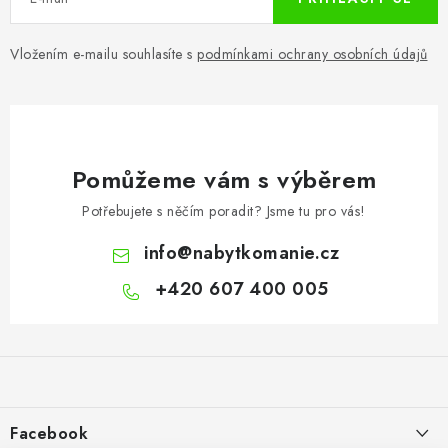
Vložením e-mailu souhlasíte s
podmínkami ochrany osobních údajů
Pomůžeme vám s výběrem
Potřebujete s něčím poradit? Jsme tu pro vás!
info
@
nabytkomanie.cz
+420 607 400 005
Z
á
p
a
Facebook