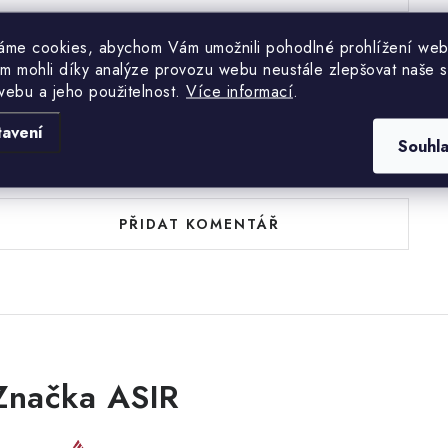
áme cookies, abychom Vám umožnili pohodlné prohlížení web
m mohli díky analýze provozu webu neustále zlepšovat naše s
webu a jeho použitelnost.
Více informací
.
tavení
Souhl
uďte první, kdo napíše příspěvek k této položce.
PŘIDAT KOMENTÁŘ
Značka ASIR