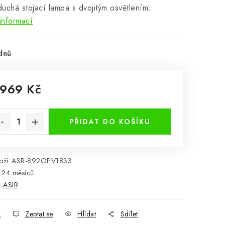
uchá stojací lampa s dvojitým osvětlením.
informací
dnů
 969 Kč
rná cena:
PŘIDAT DO KOŠÍKU
ží:
ASR-892OPV1833
24 měsíců
:
ASIR
k
Zeptat se
Hlídat
Sdílet