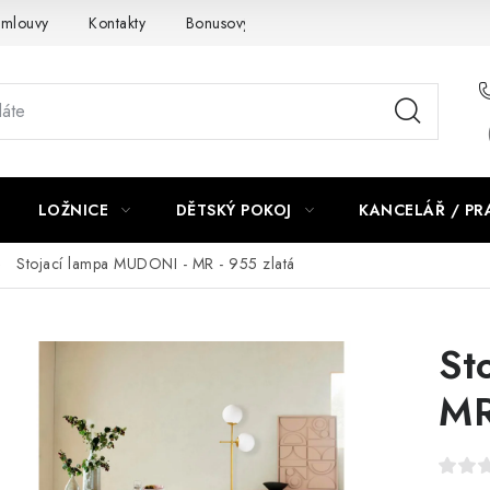
smlouvy
Kontakty
Bonusový program NBM+
Blog
LOŽNICE
DĚTSKÝ POKOJ
KANCELÁŘ / P
Stojací lampa MUDONI - MR - 955 zlatá
St
MR