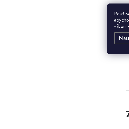
Použív
abycho
výkon 
Nas
B