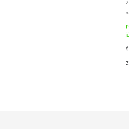
Z
n
P
j
Š
Z