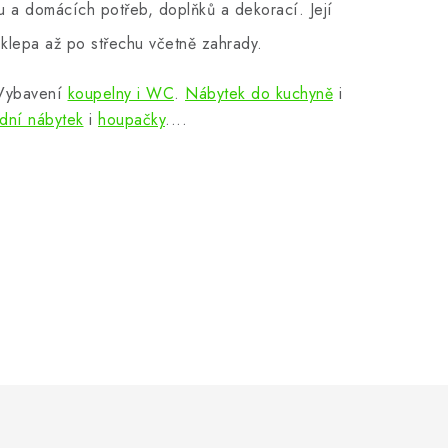
 a domácích potřeb, doplňků a dekorací. Její
klepa až po střechu včetně zahrady.
 Vybavení
koupelny i WC
.
Nábytek do kuchyně
i
dní nábytek
i
houpačky
....