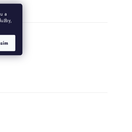
u a
lužby,
asím