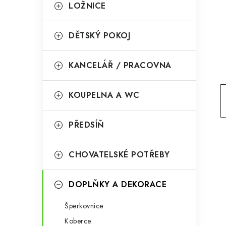
g
LOŽNICE
r
o
a
r
DĚTSKÝ POKOJ
n
i
KANCELÁŘ / PRACOVNA
e
n
í
KOUPELNA A WC
p
PŘEDSÍŇ
a
n
CHOVATELSKÉ POTŘEBY
e
l
DOPLŇKY A DEKORACE
Šperkovnice
Koberce