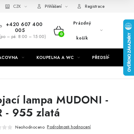
CZK
Přihlášení
Registrace
Prázdný
+420 607 400
005
NÁKUPNÍ
(po – pá: 8:00 – 15:00)
košík
KOŠÍK
RACOVNA
KOUPELNA A WC
PŘEDSÍŇ
C
ojací lampa MUDONI -
 - 955 zlatá
Podrobnosti hodnocení
Neohodnoceno