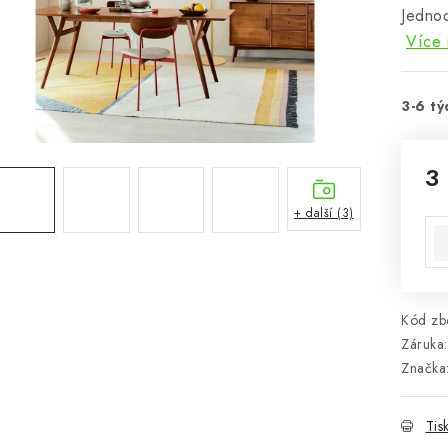
Jednod
Více 
3-6 tý
3
Mě
+ další (3)
Kód zbo
Záruka
:
Značka
Tis