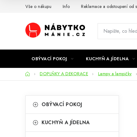
Přejít
Vše o nákupu
Info
Reklamace a odstoupení od 
na
obsah
OBÝVACÍ POKOJ
KUCHYŇ A JÍDELNA
Domů
DOPLŇKY A DEKORACE
Lampy a lampičky
P
K
Přeskočit
OBÝVACÍ POKOJ
kategorie
a
o
t
s
KUCHYŇ A JÍDELNA
e
t