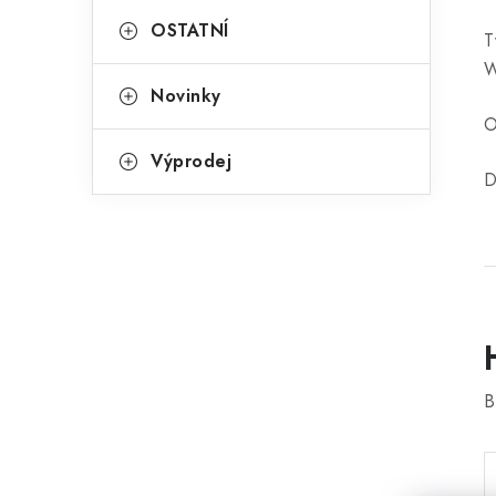
OSTATNÍ
T
Novinky
O
Výprodej
D
B