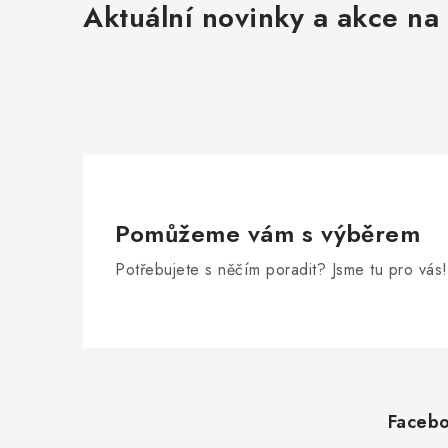
Aktuální novinky a akce na 
Pomůžeme vám s výběrem
Potřebujete s něčím poradit? Jsme tu pro vás!
Z
á
Faceb
p