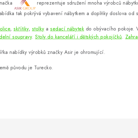
načka
reprezentuje sdružení mnoha výrobců nábytku
abídka tak pokrývá vybavení nábytkem a doplňky doslova od s
olice
,
skříňky
,
stolky
a
sedací nábytek
do obývacího pokoje.
ídelní soupravy
.
Stoly do kanceláří i dětských pokojíčků
.
Zahra
ířka nabídky výrobků značky Asir je ohromující.
emě původu je Turecko.