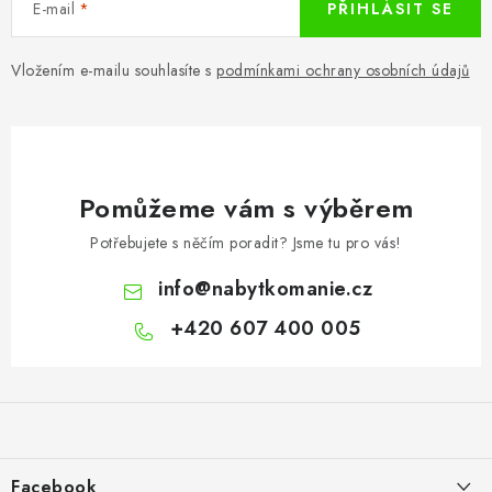
E-mail
PŘIHLÁSIT SE
Vložením e-mailu souhlasíte s
podmínkami ochrany osobních údajů
Pomůžeme vám s výběrem
Potřebujete s něčím poradit? Jsme tu pro vás!
info
@
nabytkomanie.cz
+420 607 400 005
Z
á
p
a
Facebook