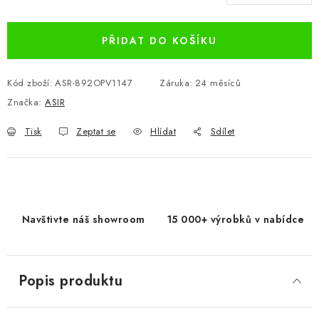
Měrná cena:
PŘIDAT DO KOŠÍKU
Kód zboží:
ASR-892OPV1147
Záruka
:
24 měsíců
Značka:
ASIR
Tisk
Zeptat se
Hlídat
Sdílet
Navštivte náš showroom
15 000+ výrobků v nabídce
Popis produktu