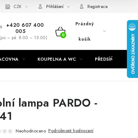
CZK
Přihlášení
Registrace
Prázdný
+420 607 400
005
NÁKUPNÍ
(po – pá: 8:00 – 15:00)
košík
KOŠÍK
RACOVNA
KOUPELNA A WC
PŘEDSÍŇ
C
olní lampa PARDO -
41
Podrobnosti hodnocení
Neohodnoceno