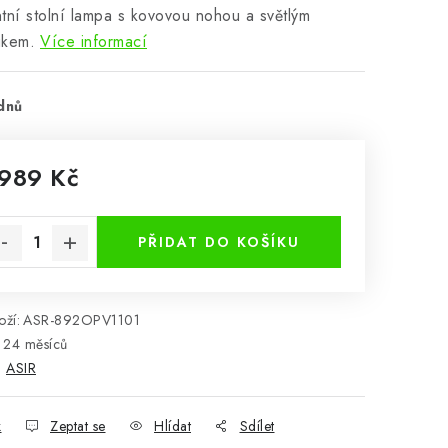
tní stolní lampa s kovovou nohou a světlým
ukem.
Více informací
dnů
 989 Kč
rná cena:
PŘIDAT DO KOŠÍKU
ží:
ASR-892OPV1101
24 měsíců
:
ASIR
k
Zeptat se
Hlídat
Sdílet