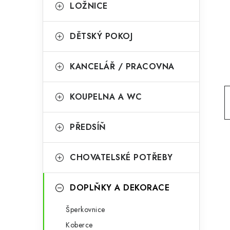
g
LOŽNICE
r
o
a
r
DĚTSKÝ POKOJ
n
i
KANCELÁŘ / PRACOVNA
e
n
í
KOUPELNA A WC
p
PŘEDSÍŇ
a
n
CHOVATELSKÉ POTŘEBY
e
l
DOPLŇKY A DEKORACE
Šperkovnice
Koberce