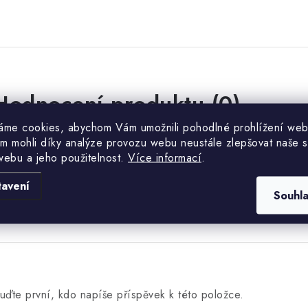
Hodnocení produktu (0)
áme cookies, abychom Vám umožnili pohodlné prohlížení web
uďte první, kdo napíše příspěvek k této položce.
m mohli díky analýze provozu webu neustále zlepšovat naše s
webu a jeho použitelnost.
Více informací
.
PŘIDAT HODNOCENÍ
tavení
Souhl
uďte první, kdo napíše příspěvek k této položce.