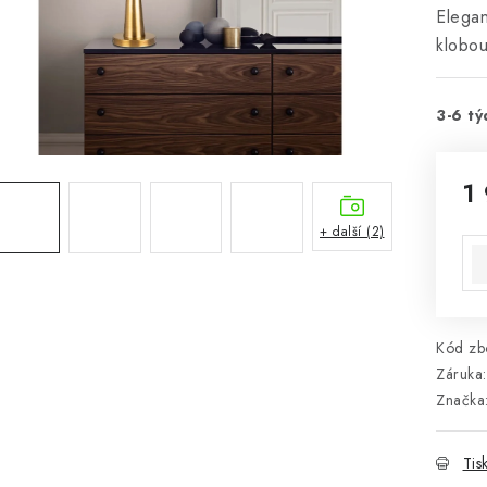
Elegan
klobo
3-6 tý
1
Mě
+ další (2)
Kód zbo
Záruka
:
Značka
Tis