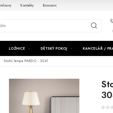
smlouvy
Kontakty
Bonusový program NBM+
Blog
LOŽNICE
DĚTSKÝ POKOJ
KANCELÁŘ / P
Stolní lampa PARDO - 3041
St
30