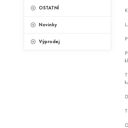
OSTATNÍ
K
Novinky
L
P
Výprodej
P
k
T
k
D
T
O