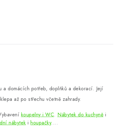
 a domácích potřeb, doplňků a dekorací. Její
klepa až po střechu včetně zahrady.
 Vybavení
koupelny i WC
.
Nábytek do kuchyně
i
dní nábytek
i
houpačky
....