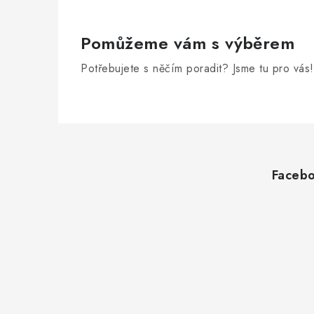
Pomůžeme vám s výběrem
Potřebujete s něčím poradit? Jsme tu pro vás!
Z
á
Faceb
p
a
t
í