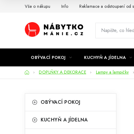
Přejít
Vše o nákupu
Info
Reklamace a odstoupení od 
na
obsah
OBÝVACÍ POKOJ
KUCHYŇ A JÍDELNA
Domů
DOPLŇKY A DEKORACE
Lampy a lampičky
P
K
Přeskočit
OBÝVACÍ POKOJ
kategorie
a
o
t
s
KUCHYŇ A JÍDELNA
e
t