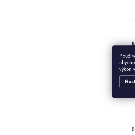
Použív
B
abycho
výkon 
Nas
B