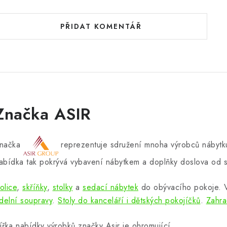
PŘIDAT KOMENTÁŘ
Značka ASIR
načka
reprezentuje sdružení mnoha výrobců nábytku
abídka tak pokrývá vybavení nábytkem a doplňky doslova od s
olice
,
skříňky
,
stolky
a
sedací nábytek
do obývacího pokoje.
ídelní soupravy
.
Stoly do kanceláří i dětských pokojíčků
.
Zahra
ířka nabídky výrobků značky Asir je ohromující.