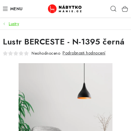
Přejít
Hleda
na
obsah
Lustry
OBÝVACÍ POKOJ
Lustr BERCESTE - N-1395 černá
KUCHYŇ A JÍDELNA
Podrobnosti hodnocení
Neohodnoceno
LOŽNICE
DĚTSKÝ POKOJ
KANCELÁŘ / PRACOVNA
KOUPELNA A WC
PŘEDSÍŇ