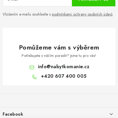
Vložením e-mailu souhlasíte s
podmínkami ochrany osobních údajů
Pomůžeme vám s výběrem
Potřebujete s něčím poradit? Jsme tu pro vás!
info
@
nabytkomanie.cz
+420 607 400 005
Z
á
p
a
Facebook