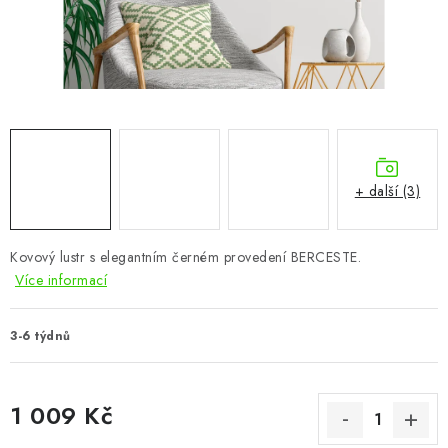
CHOVATELSKÉ POTŘEBY
DOPLŇKY A DEKORACE
ZAHRADA
OSTATNÍ
+ další (3)
NOVINKY
Kovový lustr s elegantním černém provedení BERCESTE.
VÝPRODEJ
Více informací
Vše o nákupu
Info
Reklamace a odstoupení od smlouvy
3-6 týdnů
Kontakty
Bonusový program NBM+
Blog
1 009 Kč
Měrná cena: