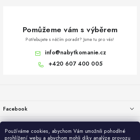
Pomůžeme vám s výběrem
Potřebujete s něčím poradit? Jsme tu pro vás!
info
@
nabytkomanie.cz
+420 607 400 005
Z
á
p
a
Facebook
t
í
Informace pro vás
Používáme cookies, abychom Vám umožnili pohodlné
Vše o nákupu
prohlížení webu a abychom mohli díky analýze provozu