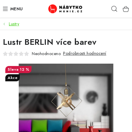
Přejít
Hleda
na
obsah
Lustry
OBÝVACÍ POKOJ
Lustr BERLIN více barev
KUCHYŇ A JÍDELNA
Podrobnosti hodnocení
Neohodnoceno
LOŽNICE
12 %
DĚTSKÝ POKOJ
Akce
KANCELÁŘ / PRACOVNA
KOUPELNA A WC
PŘEDSÍŇ