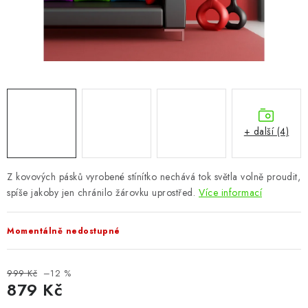
CHOVATELSKÉ POTŘEBY
DOPLŇKY A DEKORACE
ZAHRADA
OSTATNÍ
+ další (4)
NOVINKY
Z kovových pásků vyrobené stínítko nechává tok světla volně proudit,
VÝPRODEJ
spíše jakoby jen chránilo žárovku uprostřed.
Více informací
Vše o nákupu
Info
Reklamace a odstoupení od smlouvy
Momentálně nedostupné
Kontakty
Bonusový program NBM+
Blog
999 Kč
–12 %
879 Kč
Měrná cena: