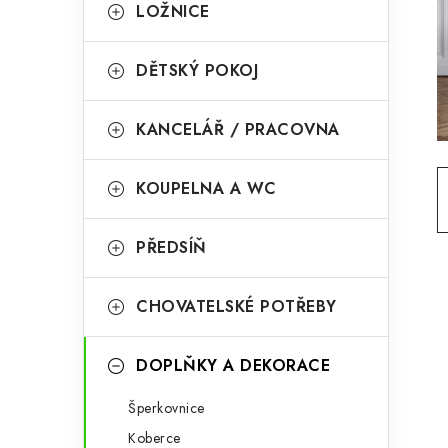
g
LOŽNICE
r
o
a
r
DĚTSKÝ POKOJ
n
i
KANCELÁŘ / PRACOVNA
e
n
í
KOUPELNA A WC
p
PŘEDSÍŇ
a
n
CHOVATELSKÉ POTŘEBY
e
l
DOPLŇKY A DEKORACE
Šperkovnice
Koberce