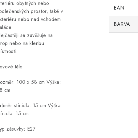
nteriéru obytných nebo
EAN
polečenských prostor, také v
xteriéru nebo nad vchodem
BARVA
aláce.
ejčastěji se zavěšuje na
trop nebo na klenbu
ístnosti.
ovové tělo
ozměr: 100 x 58 cm Výška:
8 cm
růměr stínidla: 15 cm Výška
tínidla: 15 cm
yp zásuvky: E27