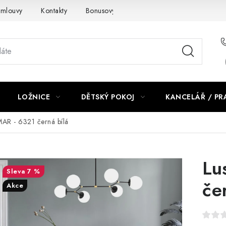
smlouvy
Kontakty
Bonusový program NBM+
Blog
LOŽNICE
DĚTSKÝ POKOJ
KANCELÁŘ / P
MAR - 6321 černá bílá
Lu
7 %
če
Akce