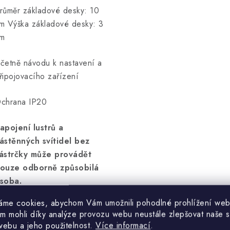
růměr základové desky: 10
m Výška základové desky: 3
m
četně návodu k nastavení a
řipojovacího zařízení
chrana IP20
apojení lustrů a
ástěnných svítidel bez
ástrčky může provádět
ouze odborně způsobilá
soba.
áme cookies, abychom Vám umožnili pohodlné prohlížení web
árovka není součástí
m mohli díky analýze provozu webu neustále zlepšovat naše s
odávky.
webu a jeho použitelnost.
Více informací
.