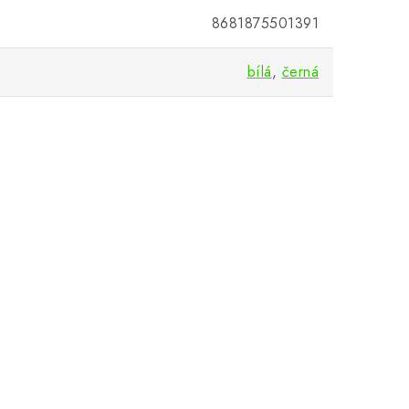
8681875501391
bílá
,
černá