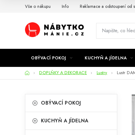
Přejít
Vše o nákupu
Info
Reklamace a odstoupení od 
na
obsah
OBÝVACÍ POKOJ
KUCHYŇ A JÍDELNA
Domů
DOPLŇKY A DEKORACE
Lustry
Lustr DA
P
K
Přeskočit
OBÝVACÍ POKOJ
kategorie
a
o
t
s
KUCHYŇ A JÍDELNA
e
t