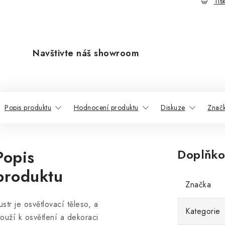
Tis
Navštivte náš showroom
Popis produktu
Hodnocení produktu
Diskuze
Znač
Popis
Doplňko
produktu
Značka
ustr je osvětlovací těleso, a
Kategorie
louží k osvětlení a dekoraci