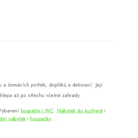
 a domácích potřeb, doplňků a dekorací. Její
klepa až po střechu včetně zahrady.
 Vybavení
koupelny i WC
.
Nábytek do kuchyně
i
dní nábytek
i
houpačky
....