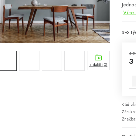
Jednod
Více 
3-6 tý
4 2
3
+ další (3)
Mě
Kód zbo
Záruka
:
Značka