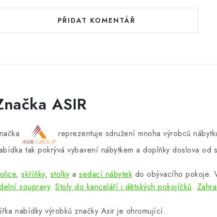
PŘIDAT KOMENTÁŘ
Značka ASIR
načka
reprezentuje sdružení mnoha výrobců nábytku
abídka tak pokrývá vybavení nábytkem a doplňky doslova od s
olice
,
skříňky
,
stolky
a
sedací nábytek
do obývacího pokoje.
ídelní soupravy
.
Stoly do kanceláří i dětských pokojíčků
.
Zahra
ířka nabídky výrobků značky Asir je ohromující.