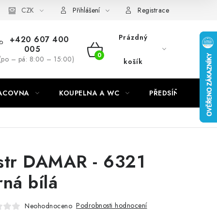
CZK
Přihlášení
Registrace
Prázdný
+420 607 400
005
NÁKUPNÍ
(po – pá: 8:00 – 15:00)
košík
KOŠÍK
RACOVNA
KOUPELNA A WC
PŘEDSÍŇ
C
str DAMAR - 6321
rná bílá
Podrobnosti hodnocení
Neohodnoceno