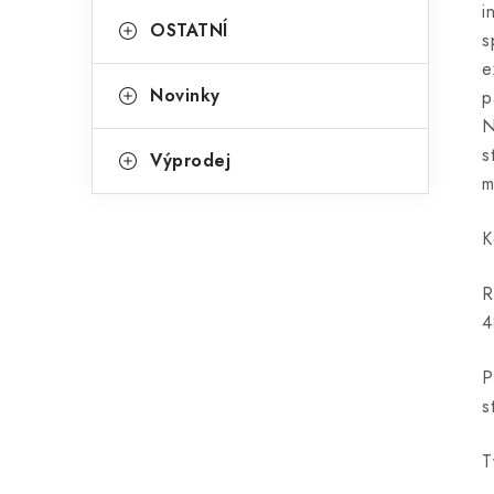
i
OSTATNÍ
s
e
Novinky
p
N
s
Výprodej
m
K
R
4
P
s
T