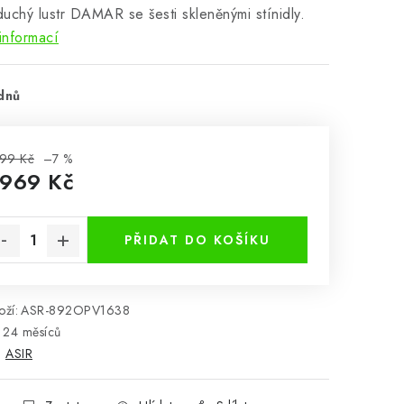
uchý lustr DAMAR se šesti skleněnými stínidly.
informací
dnů
99 Kč
–7 %
 969 Kč
rná cena:
PŘIDAT DO KOŠÍKU
ží:
ASR-892OPV1638
24 měsíců
:
ASIR