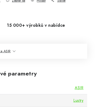
k
Zeptat se
Hlídat
Sdílet
15 000+ výrobků v nabídce
ka ASIR
vé parametry
ASIR
Lustry