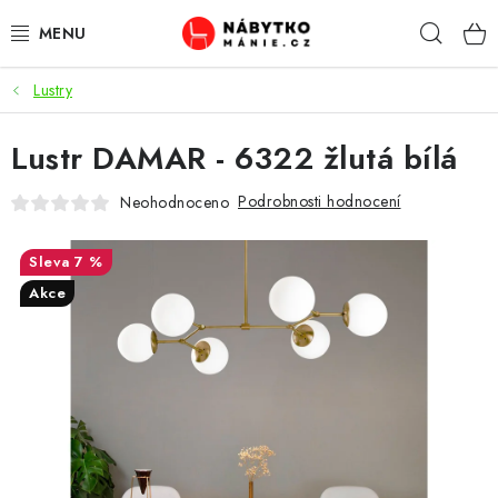
Přejít
Hleda
na
obsah
Lustry
OBÝVACÍ POKOJ
Lustr DAMAR - 6322 žlutá bílá
KUCHYŇ A JÍDELNA
Podrobnosti hodnocení
Neohodnoceno
LOŽNICE
7 %
DĚTSKÝ POKOJ
Akce
KANCELÁŘ / PRACOVNA
KOUPELNA A WC
PŘEDSÍŇ