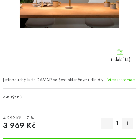
CHOVATELSKÉ POTŘEBY
DOPLŇKY A DEKORACE
ZAHRADA
OSTATNÍ
+ další (4)
NOVINKY
Jednoduchý lustr DAMAR se šesti skleněnými stínidly.
Více informací
VÝPRODEJ
3-6 týdnů
Vše o nákupu
Info
Reklamace a odstoupení od smlouvy
Kontakty
Bonusový program NBM+
Blog
4 299 Kč
–7 %
3 969 Kč
Měrná cena: