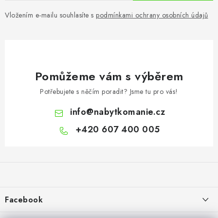
Vložením e-mailu souhlasíte s
podmínkami ochrany osobních údajů
Pomůžeme vám s výběrem
Potřebujete s něčím poradit? Jsme tu pro vás!
info
@
nabytkomanie.cz
+420 607 400 005
Z
á
p
a
Facebook
t