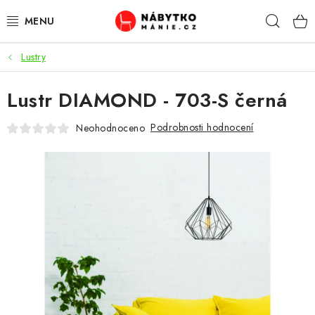
Přejít
Hleda
na
obsah
Lustry
OBÝVACÍ POKOJ
Lustr DIAMOND - 703-S černá
KUCHYŇ A JÍDELNA
Podrobnosti hodnocení
Neohodnoceno
LOŽNICE
DĚTSKÝ POKOJ
KANCELÁŘ / PRACOVNA
KOUPELNA A WC
PŘEDSÍŇ