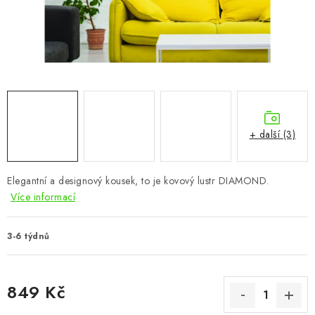
CHOVATELSKÉ POTŘEBY
DOPLŇKY A DEKORACE
ZAHRADA
OSTATNÍ
+ další (3)
NOVINKY
Elegantní a designový kousek, to je kovový lustr DIAMOND.
VÝPRODEJ
Více informací
Vše o nákupu
Info
Reklamace a odstoupení od smlouvy
3-6 týdnů
Kontakty
Bonusový program NBM+
Blog
849 Kč
Měrná cena: