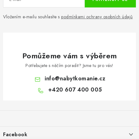
Vložením e-mailu souhlasíte s
podmínkami ochrany osobních údajů
Pomůžeme vám s výběrem
Potřebujete s něčím poradit? Jsme tu pro vás!
info
@
nabytkomanie.cz
+420 607 400 005
Z
á
p
a
Facebook