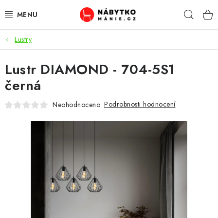
Přejít
Hleda
na
obsah
Lustry
OBÝVACÍ POKOJ
Lustr DIAMOND - 704-5S1
KUCHYŇ A JÍDELNA
černá
LOŽNICE
Podrobnosti hodnocení
Neohodnoceno
DĚTSKÝ POKOJ
KANCELÁŘ / PRACOVNA
KOUPELNA A WC
PŘEDSÍŇ