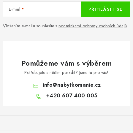
E-mail
PŘIHLÁSIT SE
Vložením e-mailu souhlasíte s
podmínkami ochrany osobních údajů
Pomůžeme vám s výběrem
Potřebujete s něčím poradit? Jsme tu pro vás!
info
@
nabytkomanie.cz
+420 607 400 005
Z
á
p