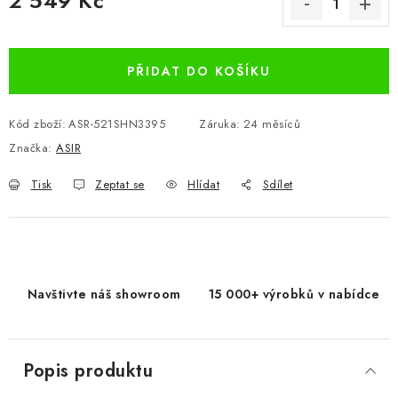
2 549 Kč
Měrná cena:
PŘIDAT DO KOŠÍKU
Kód zboží:
ASR-521SHN3395
Záruka
:
24 měsíců
Značka:
ASIR
Tisk
Zeptat se
Hlídat
Sdílet
Navštivte náš showroom
15 000+ výrobků v nabídce
Popis produktu