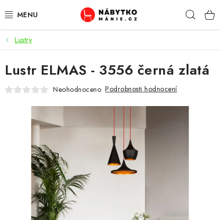
Přejít
Hleda
na
obsah
Lustry
OBÝVACÍ POKOJ
Lustr ELMAS - 3556 černá zlatá
KUCHYŇ A JÍDELNA
Podrobnosti hodnocení
Neohodnoceno
LOŽNICE
DĚTSKÝ POKOJ
KANCELÁŘ / PRACOVNA
KOUPELNA A WC
PŘEDSÍŇ