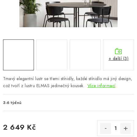
CHOVATELSKÉ POTŘEBY
DOPLŇKY A DEKORACE
ZAHRADA
OSTATNÍ
+ další (3)
NOVINKY
Tmavý elegantní lustr se třemi stínidly, každé stínidlo má jiný design,
VÝPRODEJ
což tvoří z lustru ELMAS jedinečný kousek.
Více informací
Vše o nákupu
Info
Reklamace a odstoupení od smlouvy
3-6 týdnů
Kontakty
Bonusový program NBM+
Blog
2 649 Kč
Měrná cena: