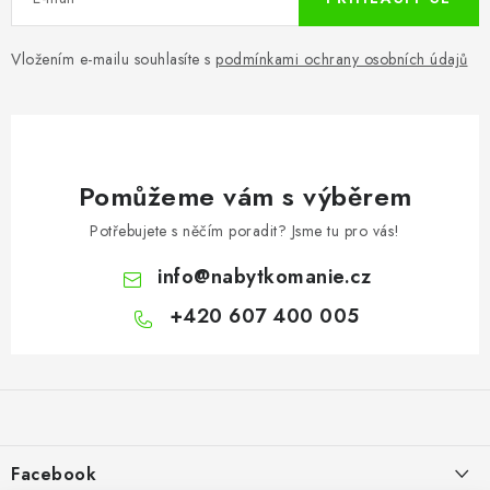
Vložením e-mailu souhlasíte s
podmínkami ochrany osobních údajů
Pomůžeme vám s výběrem
Potřebujete s něčím poradit? Jsme tu pro vás!
info
@
nabytkomanie.cz
+420 607 400 005
Z
á
p
a
Facebook