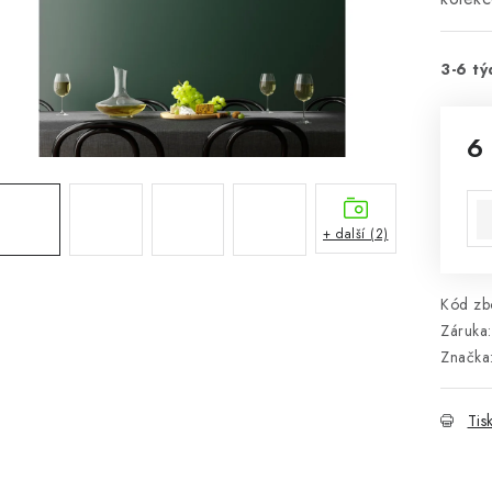
3-6 tý
6
Mě
+ další (2)
Kód zbo
Záruka
:
Značka
Tis