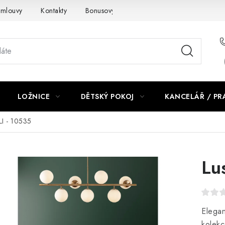
smlouvy
Kontakty
Bonusový program NBM+
Blog
LOŽNICE
DĚTSKÝ POKOJ
KANCELÁŘ / P
LI - 10535
Lu
Elegan
kolekc