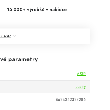
15 000+ výrobků v nabídce
ka ASIR
vé parametry
ASIR
Lustry
8683342387286