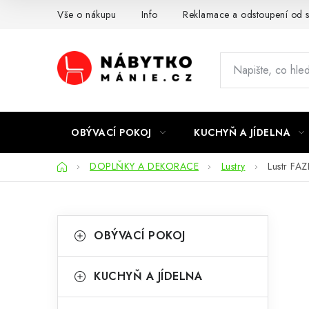
Přejít
Vše o nákupu
Info
Reklamace a odstoupení od 
na
obsah
OBÝVACÍ POKOJ
KUCHYŇ A JÍDELNA
Domů
DOPLŇKY A DEKORACE
Lustry
Lustr FAZ
P
K
Přeskočit
OBÝVACÍ POKOJ
kategorie
a
o
t
s
KUCHYŇ A JÍDELNA
e
t