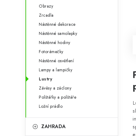
Obrazy
Zrcadla
Nástěnné dekorace
Nástěnné samolepky
Nástěnné hodiny
Fotorámečky
Nástěnné osvětlení
Lampy a lampičky
Lustry
Závěsy a záclony
Polštářky a polštáře
L
Ložní prádlo
s
i
ZAHRADA
s
e