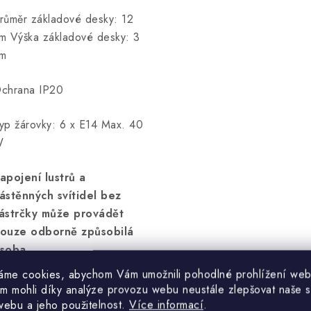
růměr základové desky: 12
m Výška základové desky: 3
m
chrana IP20
yp žárovky: 6 x E14 Max. 40
W
apojení lustrů a
ástěnných svítidel bez
ástrčky může provádět
ouze odborně způsobilá
soba.
áme cookies, abychom Vám umožnili pohodlné prohlížení web
árovka není součástí
m mohli díky analýze provozu webu neustále zlepšovat naše s
odávky.
webu a jeho použitelnost.
Více informací
.