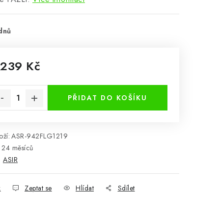
dnů
 239 Kč
rná cena:
PŘIDAT DO KOŠÍKU
ží:
ASR-942FLG1219
24 měsíců
:
ASIR
k
Zeptat se
Hlídat
Sdílet