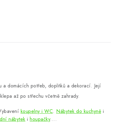
 a domácích potřeb, doplňků a dekorací. Její
klepa až po střechu včetně zahrady.
 Vybavení
koupelny i WC
.
Nábytek do kuchyně
i
dní nábytek
i
houpačky
....