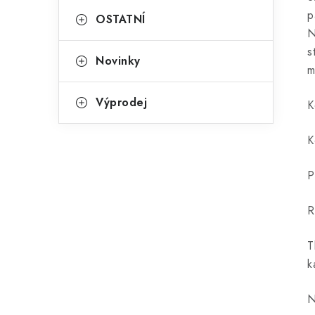
p
OSTATNÍ
N
s
Novinky
m
Výprodej
K
K
P
R
T
k
N