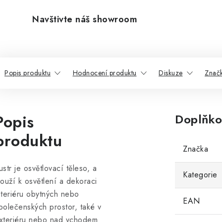
Navštivte náš showroom
Popis produktu
Hodnocení produktu
Diskuze
Znač
Popis
Doplňko
produktu
Značka
ustr je osvětlovací těleso, a
Kategorie
louží k osvětlení a dekoraci
nteriéru obytných nebo
EAN
polečenských prostor, také v
xteriéru nebo nad vchodem