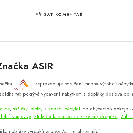
PŘIDAT KOMENTÁŘ
Značka ASIR
načka
reprezentuje sdružení mnoha výrobců nábytku
abídka tak pokrývá vybavení nábytkem a doplňky doslova od s
olice
,
skříňky
,
stolky
a
sedací nábytek
do obývacího pokoje.
ídelní soupravy
.
Stoly do kanceláří i dětských pokojíčků
.
Zahra
ířka nabídky výrobků značky Asir je ohromující.