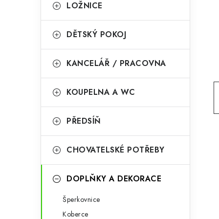
g
LOŽNICE
r
o
a
r
DĚTSKÝ POKOJ
n
i
KANCELÁŘ / PRACOVNA
e
n
í
KOUPELNA A WC
p
PŘEDSÍŇ
a
n
CHOVATELSKÉ POTŘEBY
e
l
DOPLŇKY A DEKORACE
Šperkovnice
Koberce