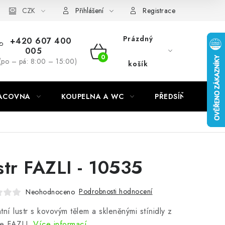
CZK
Přihlášení
Registrace
Prázdný
+420 607 400
005
NÁKUPNÍ
(po – pá: 8:00 – 15:00)
košík
KOŠÍK
RACOVNA
KOUPELNA A WC
PŘEDSÍŇ
C
str FAZLI - 10535
Podrobnosti hodnocení
Neohodnoceno
tní lustr s kovovým tělem a skleněnými stínidly z
e FAZLI.
Více informací