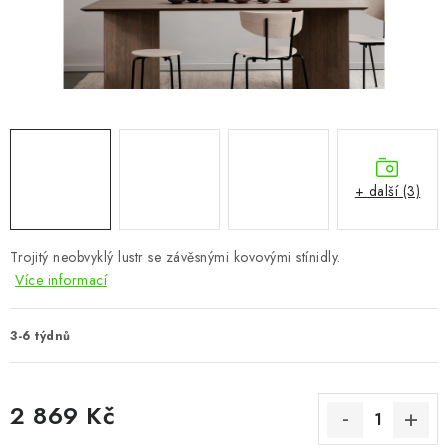
CHOVATELSKÉ POTŘEBY
DOPLŇKY A DEKORACE
ZAHRADA
OSTATNÍ
+ další (3)
NOVINKY
Trojitý neobvyklý lustr se závěsnými kovovými stínidly.
VÝPRODEJ
Více informací
Vše o nákupu
Info
Reklamace a odstoupení od smlouvy
3-6 týdnů
Kontakty
Bonusový program NBM+
Blog
2 869 Kč
Měrná cena: