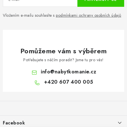
Vložením e-mailu souhlasíte s
podmínkami ochrany osobních údajů
Pomůžeme vám s výběrem
Potřebujete s něčím poradit? Jsme tu pro vás!
info
@
nabytkomanie.cz
+420 607 400 005
Z
á
p
a
Facebook