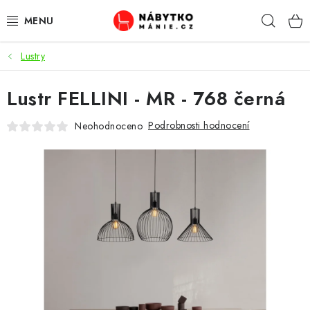
Přejít
Hleda
na
obsah
Lustry
OBÝVACÍ POKOJ
Lustr FELLINI - MR - 768 černá
KUCHYŇ A JÍDELNA
Podrobnosti hodnocení
Neohodnoceno
LOŽNICE
DĚTSKÝ POKOJ
KANCELÁŘ / PRACOVNA
KOUPELNA A WC
PŘEDSÍŇ