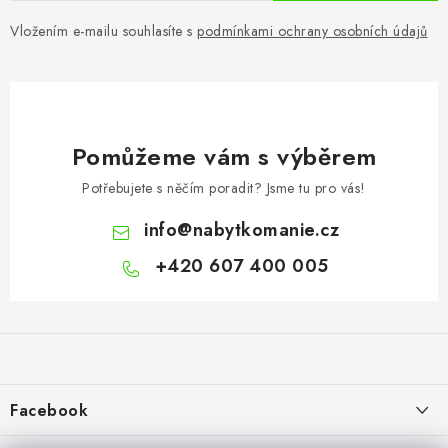
Vložením e-mailu souhlasíte s
podmínkami ochrany osobních údajů
Pomůžeme vám s výběrem
Potřebujete s něčím poradit? Jsme tu pro vás!
info
@
nabytkomanie.cz
+420 607 400 005
Z
á
p
a
Facebook
t