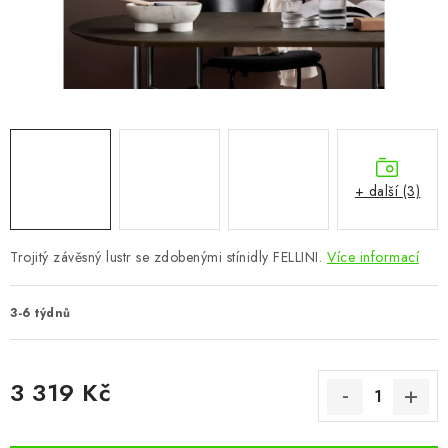
CHOVATELSKÉ POTŘEBY
DOPLŇKY A DEKORACE
ZAHRADA
OSTATNÍ
+ další (3)
NOVINKY
Trojitý závěsný lustr se zdobenými stínidly FELLINI.
Více informací
VÝPRODEJ
3-6 týdnů
Vše o nákupu
Info
Reklamace a odstoupení od smlouvy
Kontakty
Bonusový program NBM+
Blog
3 319 Kč
Měrná cena: