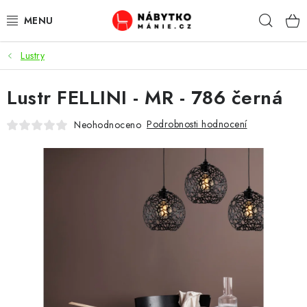
Přejít
Hleda
na
obsah
Lustry
OBÝVACÍ POKOJ
Lustr FELLINI - MR - 786 černá
KUCHYŇ A JÍDELNA
Podrobnosti hodnocení
Neohodnoceno
LOŽNICE
DĚTSKÝ POKOJ
KANCELÁŘ / PRACOVNA
KOUPELNA A WC
PŘEDSÍŇ