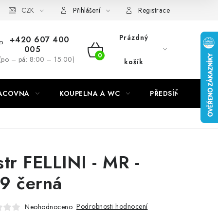
CZK
Přihlášení
Registrace
Prázdný
+420 607 400
005
NÁKUPNÍ
(po – pá: 8:00 – 15:00)
košík
KOŠÍK
RACOVNA
KOUPELNA A WC
PŘEDSÍŇ
C
str FELLINI - MR -
9 černá
Podrobnosti hodnocení
Neohodnoceno