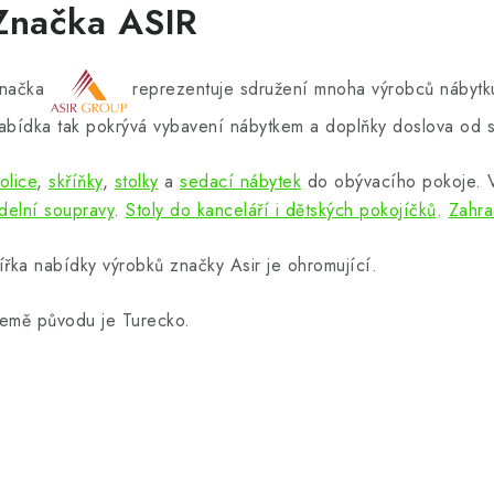
Značka ASIR
načka
reprezentuje sdružení mnoha výrobců nábytku
abídka tak pokrývá vybavení nábytkem a doplňky doslova od s
olice
,
skříňky
,
stolky
a
sedací nábytek
do obývacího pokoje.
ídelní soupravy
.
Stoly do kanceláří i dětských pokojíčků
.
Zahra
ířka nabídky výrobků značky Asir je ohromující.
emě původu je Turecko.