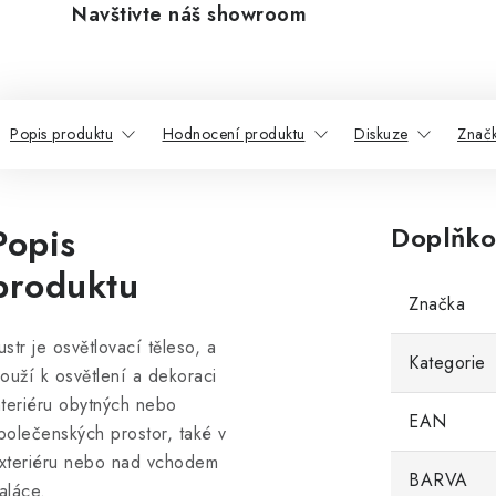
Navštivte náš showroom
Popis produktu
Hodnocení produktu
Diskuze
Znač
Popis
Doplňko
produktu
Značka
ustr je osvětlovací těleso, a
Kategorie
louží k osvětlení a dekoraci
nteriéru obytných nebo
EAN
polečenských prostor, také v
xteriéru nebo nad vchodem
BARVA
aláce.