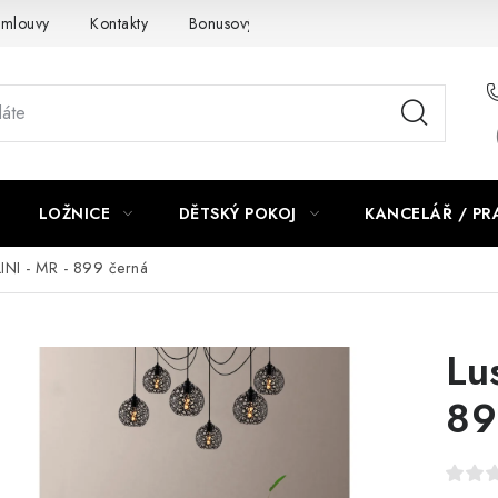
smlouvy
Kontakty
Bonusový program NBM+
Blog
LOŽNICE
DĚTSKÝ POKOJ
KANCELÁŘ / P
LINI - MR - 899 černá
Lu
89