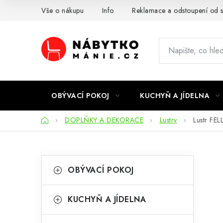
Přejít
Vše o nákupu
Info
Reklamace a odstoupení od 
na
obsah
OBÝVACÍ POKOJ
KUCHYŇ A JÍDELNA
Domů
DOPLŇKY A DEKORACE
Lustry
Lustr FEL
P
K
Přeskočit
OBÝVACÍ POKOJ
kategorie
a
o
t
s
KUCHYŇ A JÍDELNA
e
t