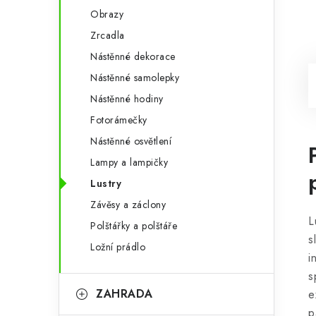
Obrazy
Zrcadla
Nástěnné dekorace
Nástěnné samolepky
Nástěnné hodiny
Fotorámečky
Nástěnné osvětlení
Lampy a lampičky
Lustry
Závěsy a záclony
L
Polštářky a polštáře
s
Ložní prádlo
i
s
ZAHRADA
e
p