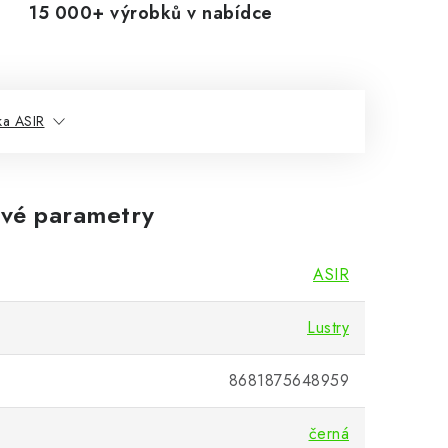
15 000+ výrobků v nabídce
ka ASIR
vé parametry
ASIR
Lustry
8681875648959
černá