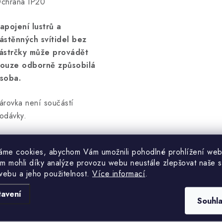
chrana IP20
apojení lustrů a
ástěnných svítidel bez
ástrčky může provádět
ouze odborně způsobilá
soba.
árovka není součástí
odávky.
áme cookies, abychom Vám umožnili pohodlné prohlížení web
m mohli díky analýze provozu webu neustále zlepšovat naše s
webu a jeho použitelnost.
Více informací
.
Hodnocení produktu (0)
tavení
Souhl
uďte první, kdo napíše příspěvek k této položce.