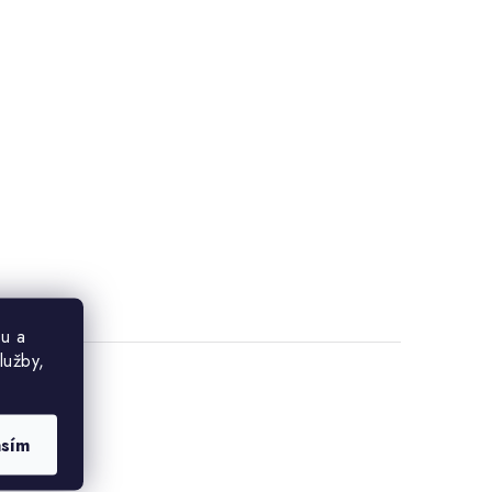
u a
lužby,
asím