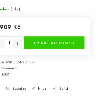
ladem
(1 ks)
 909 Kč
rná cena:
PŘIDAT DO KOŠÍKU
ží:
ASR-536NTD1106
24 měsíců
:
ASIR
k
Zeptat se
Hlídat
Sdílet