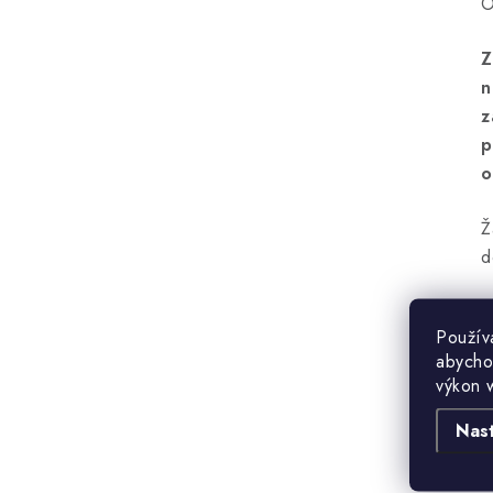
O
Z
n
z
p
o
Ž
d
Použív
abycho
výkon 
Nas
B