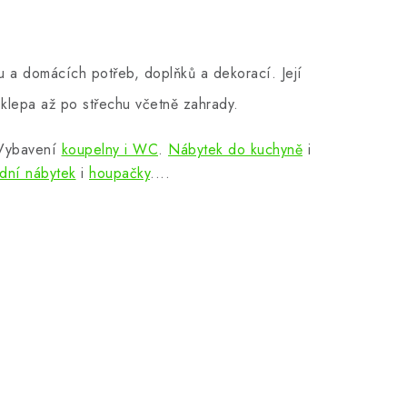
 a domácích potřeb, doplňků a dekorací. Její
klepa až po střechu včetně zahrady.
 Vybavení
koupelny i WC
.
Nábytek do kuchyně
i
dní nábytek
i
houpačky
....