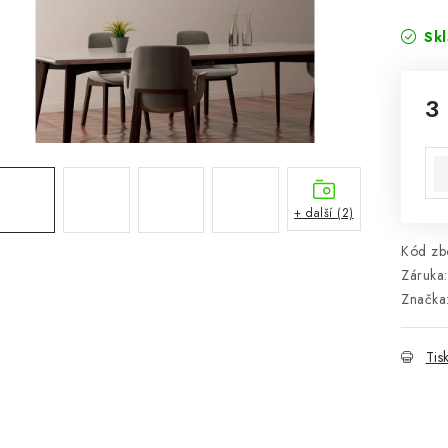
Sk
3
Mě
+ další (2)
Kód zbo
Záruka
:
Značka
Tis