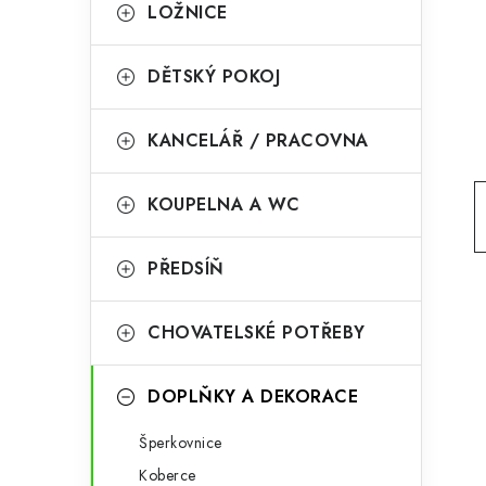
g
LOŽNICE
r
o
a
r
DĚTSKÝ POKOJ
n
i
KANCELÁŘ / PRACOVNA
e
n
í
KOUPELNA A WC
p
PŘEDSÍŇ
a
n
CHOVATELSKÉ POTŘEBY
e
l
DOPLŇKY A DEKORACE
Šperkovnice
Koberce