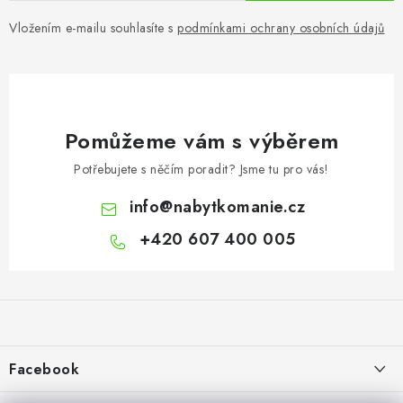
Vložením e-mailu souhlasíte s
podmínkami ochrany osobních údajů
Pomůžeme vám s výběrem
Potřebujete s něčím poradit? Jsme tu pro vás!
info
@
nabytkomanie.cz
+420 607 400 005
Z
á
p
a
Facebook
t