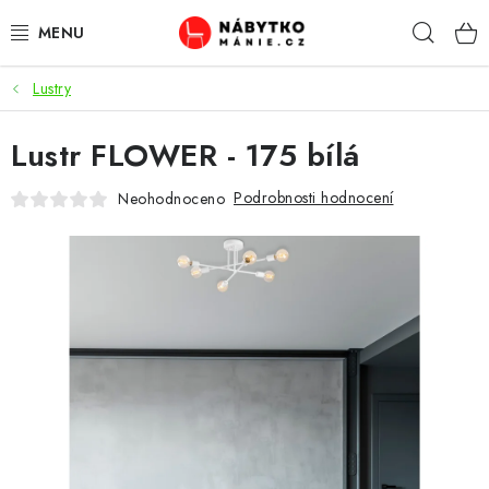
Přejít
Hleda
na
obsah
Lustry
OBÝVACÍ POKOJ
Lustr FLOWER - 175 bílá
KUCHYŇ A JÍDELNA
Podrobnosti hodnocení
Neohodnoceno
LOŽNICE
DĚTSKÝ POKOJ
KANCELÁŘ / PRACOVNA
KOUPELNA A WC
PŘEDSÍŇ