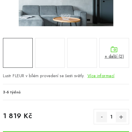
CHOVATELSKÉ POTŘEBY
DOPLŇKY A DEKORACE
ZAHRADA
OSTATNÍ
+ další (2)
NOVINKY
Lustr FLEUR v bílém provedení se šesti světly.
Více informací
VÝPRODEJ
3-6 týdnů
Vše o nákupu
Info
Reklamace a odstoupení od smlouvy
Kontakty
Bonusový program NBM+
Blog
1 819 Kč
Měrná cena: