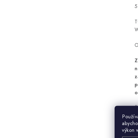
5
T
O
Z
n
z
p
o
Ž
d
Použív
abycho
výkon 