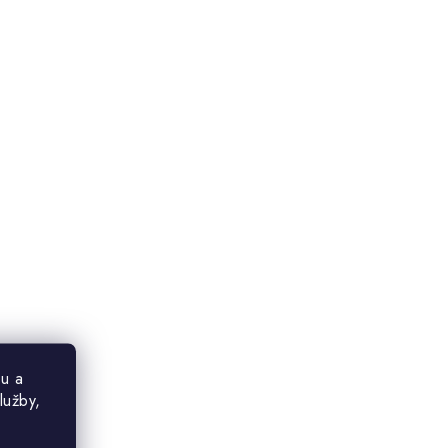
u a
lužby,