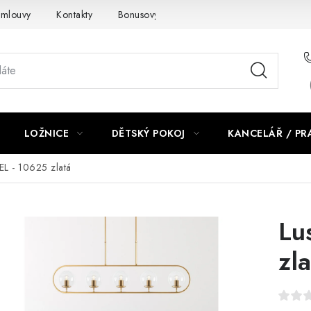
smlouvy
Kontakty
Bonusový program NBM+
Blog
LOŽNICE
DĚTSKÝ POKOJ
KANCELÁŘ / P
EL - 10625 zlatá
Lu
zl