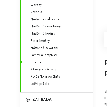
Obrazy
Zrcadla
Nástěnné dekorace
Nástěnné samolepky
Nástěnné hodiny
Fotorámečky
Nástěnné osvětlení
Lampy a lampičky
Lustry
Závěsy a záclony
Polštářky a polštáře
Ložní prádlo
L
s
i
ZAHRADA
s