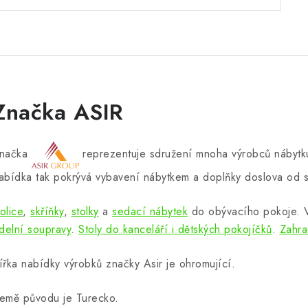
Značka ASIR
načka
reprezentuje sdružení mnoha výrobců nábytku
abídka tak pokrývá vybavení nábytkem a doplňky doslova od s
olice
,
skříňky
,
stolky
a
sedací nábytek
do obývacího pokoje.
ídelní soupravy
.
Stoly do kanceláří i dětských pokojíčků
.
Zahra
ířka nabídky výrobků značky Asir je ohromující.
emě původu je Turecko.