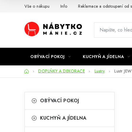
Přejít
Vše o nákupu
Info
Reklamace a odstoupení od 
na
obsah
OBÝVACÍ POKOJ
KUCHYŇ A JÍDELNA
Domů
DOPLŇKY A DEKORACE
Lustry
Lustr JEW
P
K
Přeskočit
OBÝVACÍ POKOJ
kategorie
a
o
t
s
KUCHYŇ A JÍDELNA
e
t