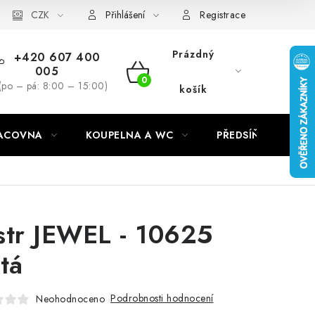
CZK
Přihlášení
Registrace
Prázdný
+420 607 400
005
NÁKUPNÍ
(po – pá: 8:00 – 15:00)
košík
KOŠÍK
RACOVNA
KOUPELNA A WC
PŘEDSÍŇ
C
str JEWEL - 10625
atá
Podrobnosti hodnocení
Neohodnoceno