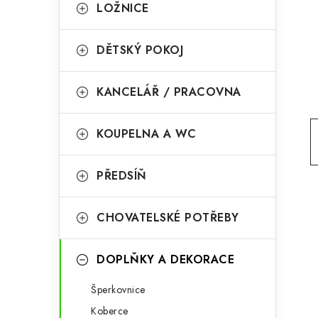
g
LOŽNICE
r
o
a
r
DĚTSKÝ POKOJ
n
i
KANCELÁŘ / PRACOVNA
e
n
í
KOUPELNA A WC
p
PŘEDSÍŇ
a
n
CHOVATELSKÉ POTŘEBY
e
l
DOPLŇKY A DEKORACE
Šperkovnice
Koberce