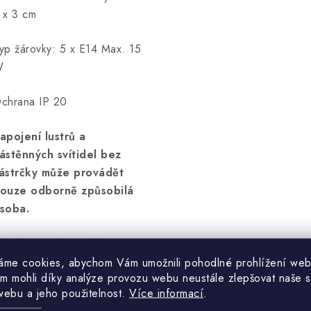
 x 3 cm
yp žárovky: 5 x E14 Max. 15
W
chrana IP 20
apojení lustrů a
ástěnných svítidel bez
ástrčky může provádět
ouze odborně způsobilá
soba.
árovka není součástí
odávky.
áme cookies, abychom Vám umožnili pohodlné prohlížení web
m mohli díky analýze provozu webu neustále zlepšovat naše s
webu a jeho použitelnost.
Více informací
.