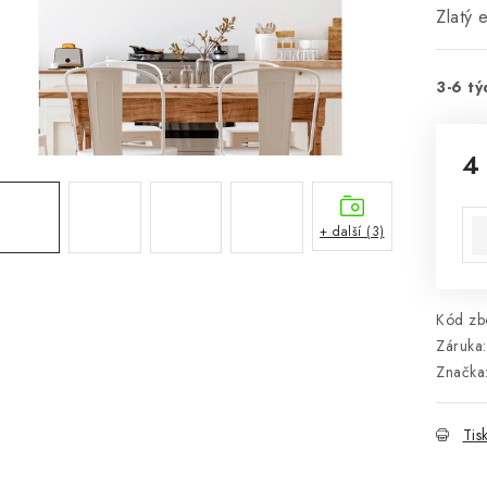
Zlatý e
3-6 tý
4
Mě
+ další (3)
Kód zbo
Záruka
:
Značka
Tis