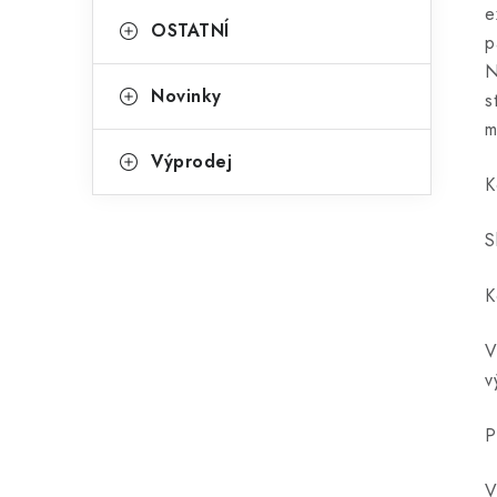
e
OSTATNÍ
p
N
Novinky
s
m
Výprodej
K
S
K
V
v
P
V