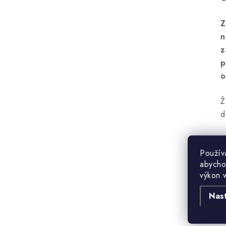
Z
n
z
p
o
Ž
d
Použív
abycho
výkon 
Nas
B