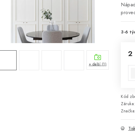
Nápadi
prove
3-6 tý
2
Mě
+ další (1)
Kód zbo
Záruka
:
Značka
Tis