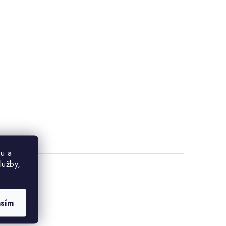
u a
lužby,
asím