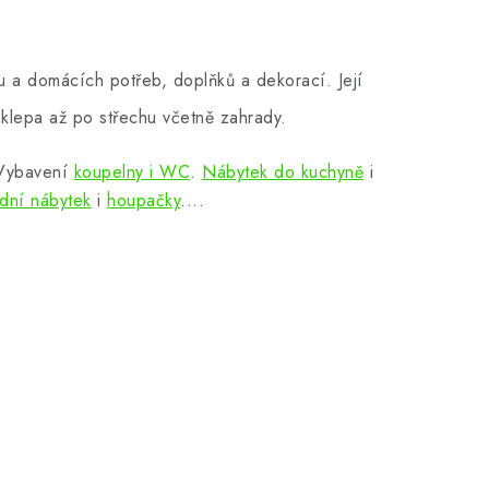
 a domácích potřeb, doplňků a dekorací. Její
klepa až po střechu včetně zahrady.
 Vybavení
koupelny i WC
.
Nábytek do kuchyně
i
dní nábytek
i
houpačky
....