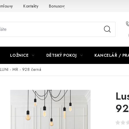
smlouvy
Kontakty
Bonusový program NBM+
Blog
LOŽNICE
DĚTSKÝ POKOJ
KANCELÁŘ / P
BLUNI - MR - 928 černá
Lu
92