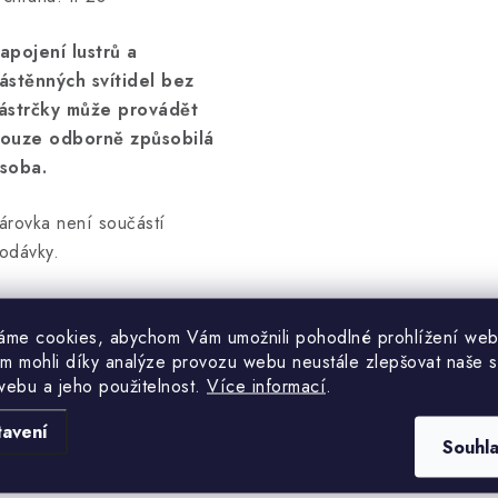
apojení lustrů a
ástěnných svítidel bez
ástrčky může provádět
ouze odborně způsobilá
soba.
árovka není součástí
odávky.
áme cookies, abychom Vám umožnili pohodlné prohlížení web
m mohli díky analýze provozu webu neustále zlepšovat naše s
webu a jeho použitelnost.
Více informací
.
Hodnocení produktu (0)
tavení
Souhl
uďte první, kdo napíše příspěvek k této položce.