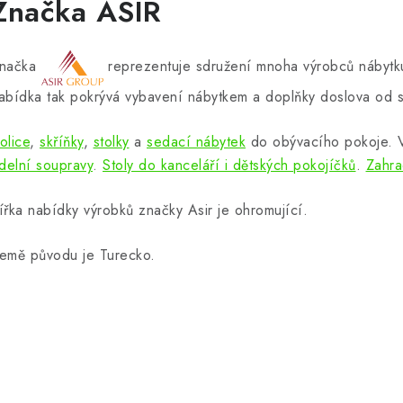
Značka ASIR
načka
reprezentuje sdružení mnoha výrobců nábytku
abídka tak pokrývá vybavení nábytkem a doplňky doslova od s
olice
,
skříňky
,
stolky
a
sedací nábytek
do obývacího pokoje.
ídelní soupravy
.
Stoly do kanceláří i dětských pokojíčků
.
Zahra
ířka nabídky výrobků značky Asir je ohromující.
emě původu je Turecko.