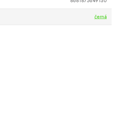
8681875649130
černá