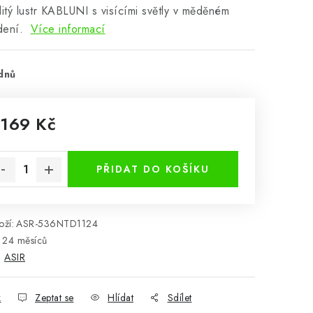
tý lustr KABLUNI s visícími světly v měděném
dení.
Více informací
dnů
 169 Kč
rná cena:
PŘIDAT DO KOŠÍKU
ží:
ASR-536NTD1124
24 měsíců
:
ASIR
k
Zeptat se
Hlídat
Sdílet