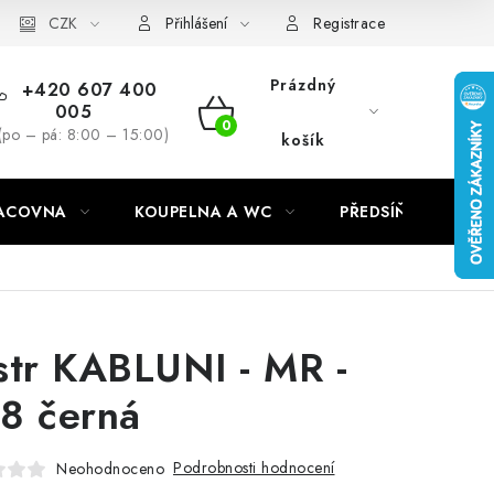
CZK
Přihlášení
Registrace
Prázdný
+420 607 400
005
NÁKUPNÍ
(po – pá: 8:00 – 15:00)
košík
KOŠÍK
RACOVNA
KOUPELNA A WC
PŘEDSÍŇ
C
str KABLUNI - MR -
8 černá
Podrobnosti hodnocení
Neohodnoceno