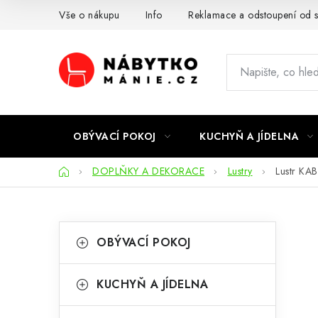
Přejít
Vše o nákupu
Info
Reklamace a odstoupení od 
na
obsah
OBÝVACÍ POKOJ
KUCHYŇ A JÍDELNA
Domů
DOPLŇKY A DEKORACE
Lustry
Lustr KA
P
K
Přeskočit
OBÝVACÍ POKOJ
kategorie
a
o
t
s
KUCHYŇ A JÍDELNA
e
t