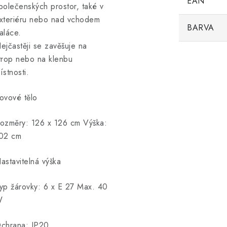
EAN
polečenských prostor, také v
xteriéru nebo nad vchodem
BARVA
aláce.
ejčastěji se zavěšuje na
trop nebo na klenbu
ístnosti.
ovové tělo
ozměry: 126 x 126 cm Výška:
02 cm
astavitelná výška
yp žárovky: 6 x E 27 Max. 40
W
chrana: IP20