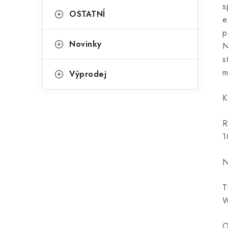
s
OSTATNÍ
e
p
Novinky
N
s
m
Výprodej
K
R
1
N
T
O