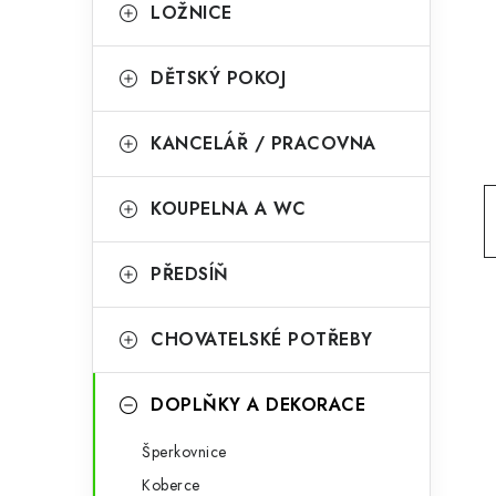
g
LOŽNICE
r
o
a
r
DĚTSKÝ POKOJ
n
i
KANCELÁŘ / PRACOVNA
e
n
í
KOUPELNA A WC
p
PŘEDSÍŇ
a
n
CHOVATELSKÉ POTŘEBY
e
l
DOPLŇKY A DEKORACE
Šperkovnice
Koberce