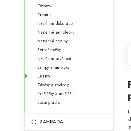
Obrazy
Zrcadla
Nástěnné dekorace
Nástěnné samolepky
Nástěnné hodiny
Fotorámečky
Nástěnné osvětlení
Lampy a lampičky
Lustry
Závěsy a záclony
Polštářky a polštáře
Ložní prádlo
L
s
ZAHRADA
i