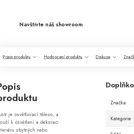
Navštivte náš showroom
Popis produktu
Hodnocení produktu
Diskuze
Znač
Popis
Doplňko
produktu
Značka
ustr je osvětlovací těleso, a
Kategorie
louží k osvětlení a dekoraci
nteriéru obytných nebo