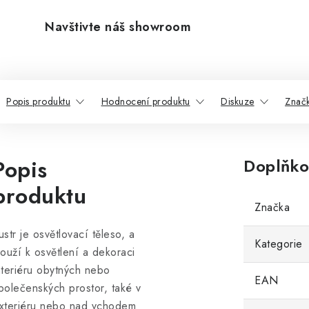
Navštivte náš showroom
Popis produktu
Hodnocení produktu
Diskuze
Znač
Popis
Doplňko
produktu
Značka
ustr je osvětlovací těleso, a
Kategorie
louží k osvětlení a dekoraci
nteriéru obytných nebo
EAN
polečenských prostor, také v
xteriéru nebo nad vchodem