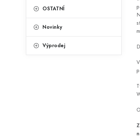
p
OSTATNÍ
N
s
Novinky
m
Výprodej
D
V
p
T
O
Z
n