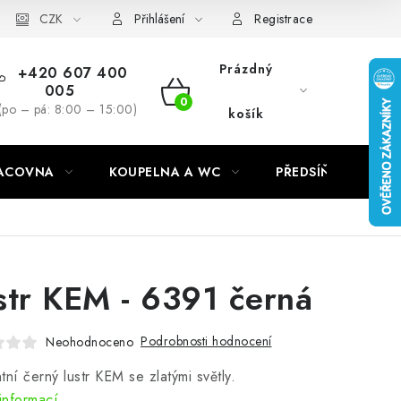
CZK
Přihlášení
Registrace
Prázdný
+420 607 400
005
NÁKUPNÍ
(po – pá: 8:00 – 15:00)
košík
KOŠÍK
RACOVNA
KOUPELNA A WC
PŘEDSÍŇ
C
str KEM - 6391 černá
Podrobnosti hodnocení
Neohodnoceno
tní černý lustr KEM se zlatými světly.
informací