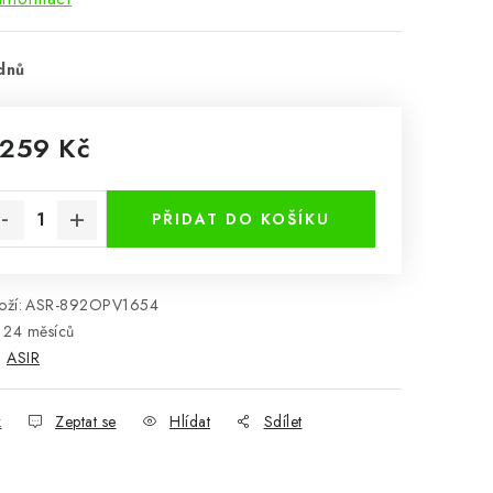
dnů
 259 Kč
rná cena:
PŘIDAT DO KOŠÍKU
ží:
ASR-892OPV1654
24 měsíců
:
ASIR
k
Zeptat se
Hlídat
Sdílet