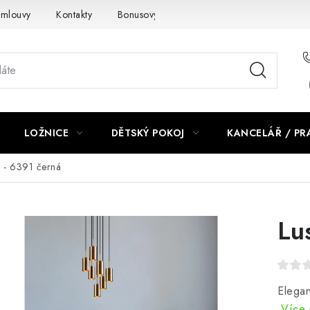
smlouvy
Kontakty
Bonusový program NBM+
Blog
LOŽNICE
DĚTSKÝ POKOJ
KANCELÁŘ / P
M - 6391 černá
Lu
Elegan
Více 