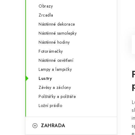
Obrazy
Zrcadla
Nástěnné dekorace
Nástěnné samolepky
Nástěnné hodiny
Fotorámečky
Nástěnné osvětlení
Lampy a lampičky
Lustry
Závěsy a záclony
Polštářky a polštáře
L
Ložní prádlo
s
i
ZAHRADA
s
e