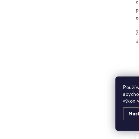
z
p
o
Ž
d
Použív
abycho
výkon 
Nas
B