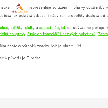
načka
reprezentuje sdružení mnoha výrobců nábytku
abídka tak pokrývá vybavení nábytkem a doplňky doslova od s
olice
,
skříňky
,
stolky
a
sedací nábytek
do obývacího pokoje.
ídelní soupravy
.
Stoly do kanceláří i dětských pokojíčků
.
Zahra
ířka nabídky výrobků značky Asir je ohromující.
emě původu je Turecko.