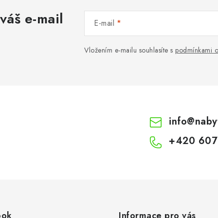
váš e-mail
E-mail
Vložením e-mailu souhlasíte s
podmínkami o
info
@
naby
+420 607
ook
Informace pro vás