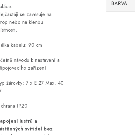
BARVA
aláce.
ejčastěji se zavěšuje na
trop nebo na klenbu
ístnosti.
élka kabelu: 90 cm
četně návodu k nastavení a
řipojovacího zařízení
yp žárovky: 7 x E 27 Max. 40
W
chrana IP20
apojení lustrů a
ástěnných svítidel bez