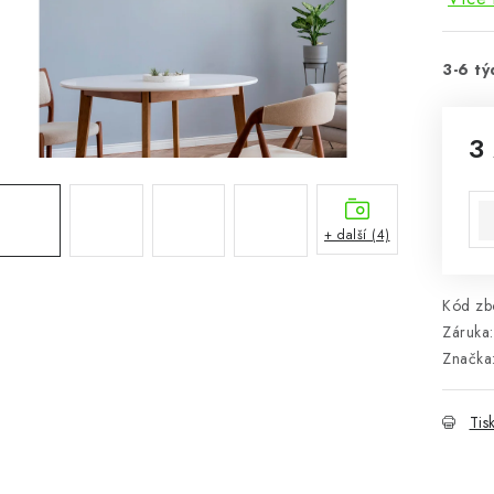
3-6 tý
3
Mě
+ další (4)
Kód zbo
Záruka
:
Značka
Tis