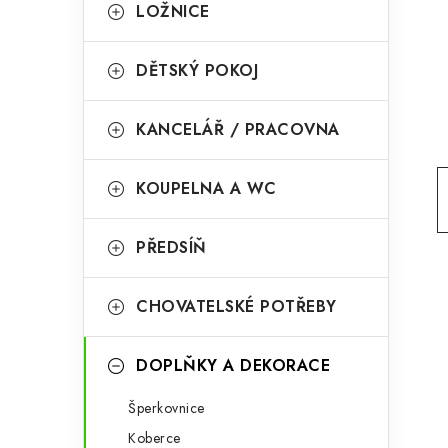
g
LOŽNICE
r
o
a
r
DĚTSKÝ POKOJ
n
i
KANCELÁŘ / PRACOVNA
e
n
í
KOUPELNA A WC
p
PŘEDSÍŇ
a
n
CHOVATELSKÉ POTŘEBY
e
l
DOPLŇKY A DEKORACE
Šperkovnice
Koberce