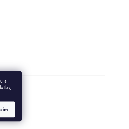
u a
lužby,
asím