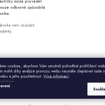
ástrčky může provádět
ouze odborně způsobilá
soba.
árovka není součástí
odávky.
áme cookies, abychom Vám umožnili pohodlné prohlížení web
m mohli díky analýze provozu webu neustále zlepšovat naše s
webu a jeho použitelnost.
Více informací
.
Hodnocení produktu (0)
tavení
Souhl
uďte první, kdo napíše příspěvek k této položce.