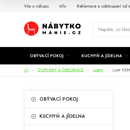
Přejít
Vše o nákupu
Info
Reklamace a odstoupení od 
na
obsah
OBÝVACÍ POKOJ
KUCHYŇ A JÍDELNA
Domů
DOPLŇKY A DEKORACE
Lustry
Lustr KE
P
K
Přeskočit
OBÝVACÍ POKOJ
kategorie
a
o
t
s
KUCHYŇ A JÍDELNA
e
t