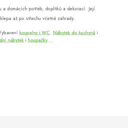
 a domácích potřeb, doplňků a dekorací. Její
klepa až po střechu včetně zahrady.
 Vybavení
koupelny i WC
.
Nábytek do kuchyně
i
dní nábytek
i
houpačky
....