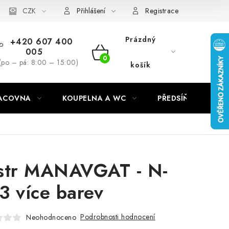
CZK
Přihlášení
Registrace
Prázdný
+420 607 400
005
NÁKUPNÍ
(po – pá: 8:00 – 15:00)
košík
KOŠÍK
RACOVNA
KOUPELNA A WC
PŘEDSÍŇ
C
str MANAVGAT - N-
3 více barev
Podrobnosti hodnocení
Neohodnoceno