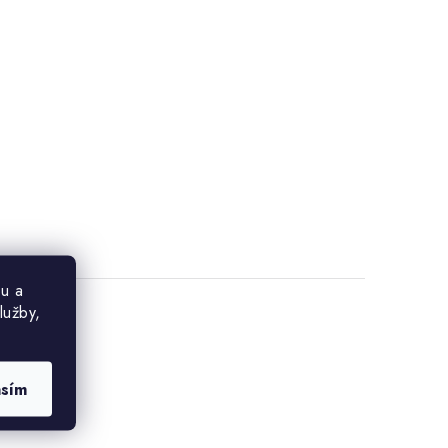
u a
lužby,
asím