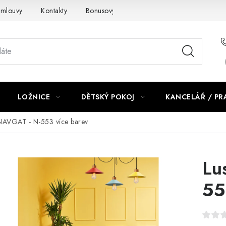
smlouvy
Kontakty
Bonusový program NBM+
Blog
LOŽNICE
DĚTSKÝ POKOJ
KANCELÁŘ / P
NAVGAT - N-553 více barev
Lu
55