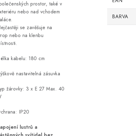
EAN
polečenských prostor, také v
xteriéru nebo nad vchodem
BARVA
aláce.
ejčastěji se zavěšuje na
trop nebo na klenbu
ístnosti.
élka kabelu: 180 cm
ýškově nastavitelná zásuvka
yp žárovky: 3 x E 27 Max. 40
W
chrana: IP20
apojení lustrů a
ástěnných svítidel bez