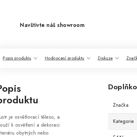
Navštivte náš showroom
Popis produktu
Hodnocení produktu
Diskuze
Znač
Popis
Doplňko
produktu
Značka
ustr je osvětlovací těleso, a
Kategorie
louží k osvětlení a dekoraci
nteriéru obytných nebo