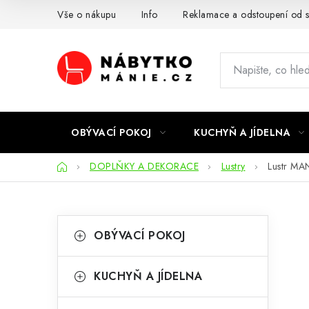
Přejít
Vše o nákupu
Info
Reklamace a odstoupení od 
na
obsah
OBÝVACÍ POKOJ
KUCHYŇ A JÍDELNA
Domů
DOPLŇKY A DEKORACE
Lustry
Lustr MA
P
K
Přeskočit
OBÝVACÍ POKOJ
kategorie
a
o
t
s
KUCHYŇ A JÍDELNA
e
t