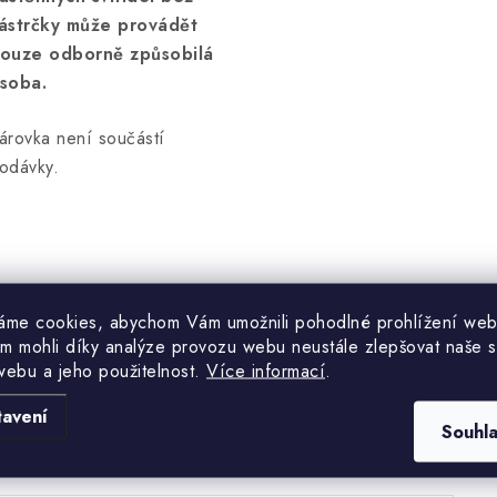
ástrčky může provádět
ouze odborně způsobilá
soba.
árovka není součástí
odávky.
áme cookies, abychom Vám umožnili pohodlné prohlížení web
m mohli díky analýze provozu webu neustále zlepšovat naše s
webu a jeho použitelnost.
Více informací
.
Hodnocení produktu (0)
tavení
Souhl
uďte první, kdo napíše příspěvek k této položce.