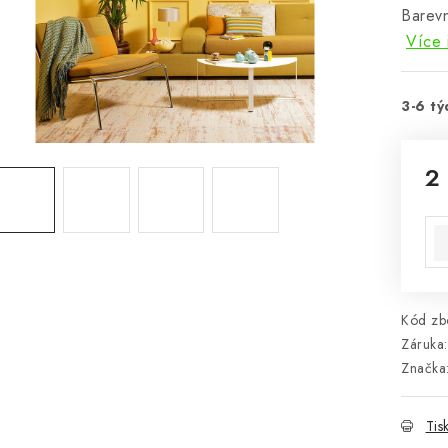
Barevn
Více 
3-6 tý
2
Mě
Kód zbo
Záruka
:
Značka
Tis