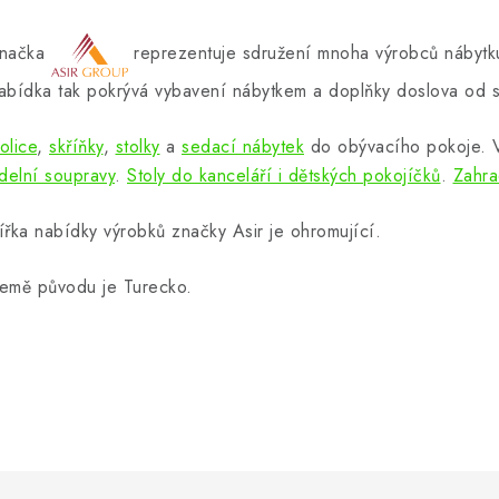
načka
reprezentuje sdružení mnoha výrobců nábytku
abídka tak pokrývá vybavení nábytkem a doplňky doslova od s
olice
,
skříňky
,
stolky
a
sedací nábytek
do obývacího pokoje.
ídelní soupravy
.
Stoly do kanceláří i dětských pokojíčků
.
Zahra
ířka nabídky výrobků značky Asir je ohromující.
emě původu je Turecko.