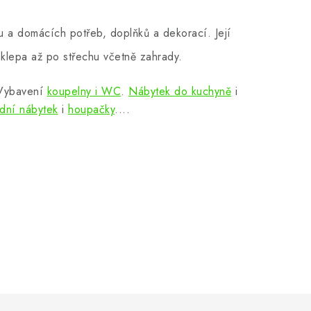
 a domácích potřeb, doplňků a dekorací. Její
klepa až po střechu včetně zahrady.
 Vybavení
koupelny i WC
.
Nábytek do kuchyně
i
dní nábytek
i
houpačky
....