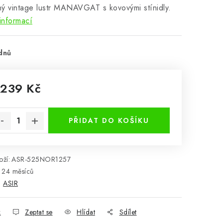
ý vintage lustr MANAVGAT s kovovými stínidly.
informací
dnů
 239 Kč
rná cena:
PŘIDAT DO KOŠÍKU
ží:
ASR-525NOR1257
24 měsíců
:
ASIR
k
Zeptat se
Hlídat
Sdílet