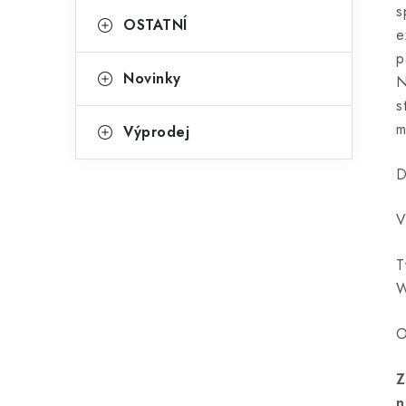
s
OSTATNÍ
e
p
Novinky
N
s
m
Výprodej
D
V
T
O
Z
n