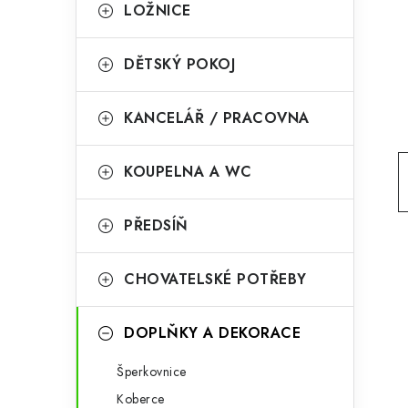
g
LOŽNICE
r
o
a
r
DĚTSKÝ POKOJ
n
i
KANCELÁŘ / PRACOVNA
e
n
í
KOUPELNA A WC
p
PŘEDSÍŇ
a
n
CHOVATELSKÉ POTŘEBY
e
l
DOPLŇKY A DEKORACE
Šperkovnice
Koberce