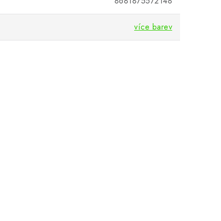
8681875572148
více barev