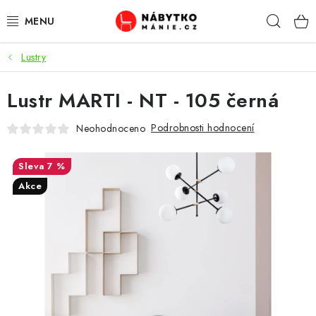
Přejít
Hleda
na
obsah
Lustry
OBÝVACÍ POKOJ
Lustr MARTI - NT - 105 černá
KUCHYŇ A JÍDELNA
Podrobnosti hodnocení
Neohodnoceno
LOŽNICE
7 %
DĚTSKÝ POKOJ
Akce
KANCELÁŘ / PRACOVNA
KOUPELNA A WC
PŘEDSÍŇ