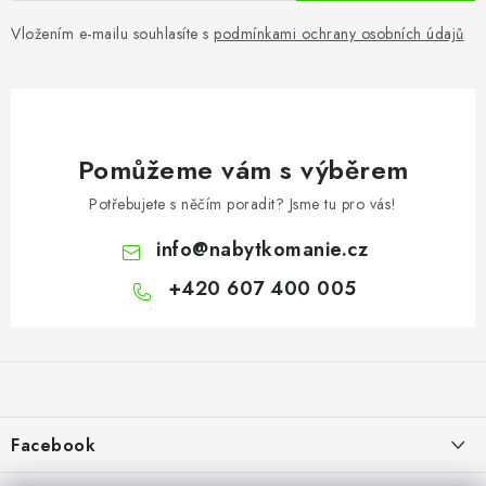
Vložením e-mailu souhlasíte s
podmínkami ochrany osobních údajů
Pomůžeme vám s výběrem
Potřebujete s něčím poradit? Jsme tu pro vás!
info
@
nabytkomanie.cz
+420 607 400 005
Z
á
p
a
Facebook
t