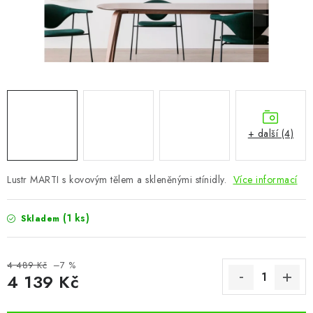
CHOVATELSKÉ POTŘEBY
DOPLŇKY A DEKORACE
ZAHRADA
OSTATNÍ
+ další (4)
NOVINKY
Lustr MARTI s kovovým tělem a skleněnými stínidly.
Více informací
VÝPRODEJ
(1 ks)
Skladem
Vše o nákupu
Info
Reklamace a odstoupení od smlouvy
Kontakty
Bonusový program NBM+
Blog
4 489 Kč
–7 %
4 139 Kč
Měrná cena: