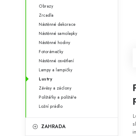
Obrazy
Zrcadla
Nástěnné dekorace
Nástěnné samolepky
Nástěnné hodiny
Fotorámečky
Nástěnné osvětlení
Lampy a lampičky
Lustry
Závěsy a záclony
Polštářky a polštáře
Ložní prádlo
L
s
ZAHRADA
i