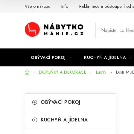
Přejít
Vše o nákupu
Info
Reklamace a odstoupení od 
na
obsah
OBÝVACÍ POKOJ
KUCHYŇ A JÍDELNA
Domů
DOPLŇKY A DEKORACE
Lustry
Lustr MU
P
K
Přeskočit
OBÝVACÍ POKOJ
kategorie
a
o
t
s
KUCHYŇ A JÍDELNA
e
t