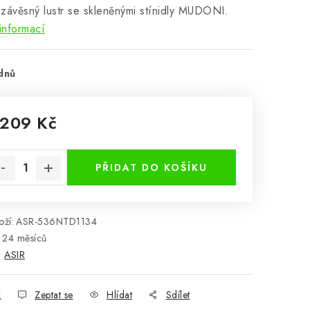
ý závěsný lustr se skleněnými stínidly MUDONI.
informací
dnů
 209 Kč
rná cena:
PŘIDAT DO KOŠÍKU
ží:
ASR-536NTD1134
24 měsíců
:
ASIR
k
Zeptat se
Hlídat
Sdílet