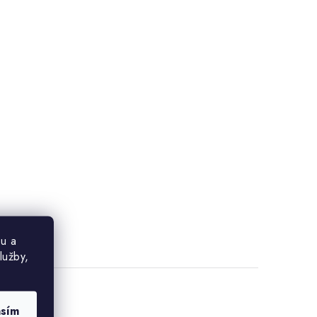
u a
lužby,
asím