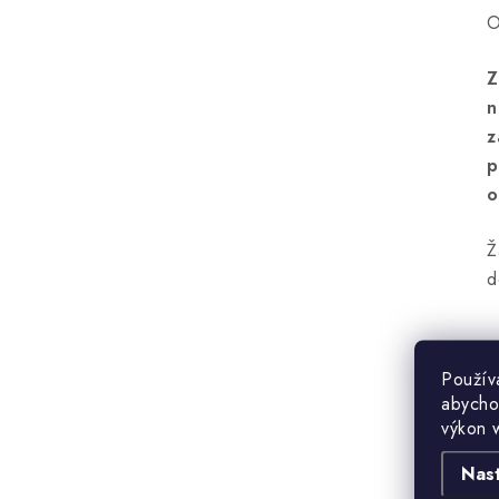
O
Z
n
z
p
o
Ž
d
Použív
abycho
výkon 
Nas