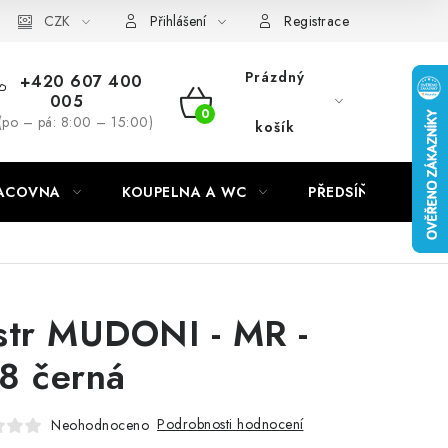
CZK
Přihlášení
Registrace
Prázdný
+420 607 400
005
NÁKUPNÍ
(po – pá: 8:00 – 15:00)
košík
KOŠÍK
RACOVNA
KOUPELNA A WC
PŘEDSÍŇ
C
str MUDONI - MR -
8 černá
Podrobnosti hodnocení
Neohodnoceno