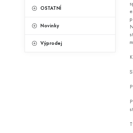
s
OSTATNÍ
e
p
Novinky
N
s
m
Výprodej
K
S
P
P
s
T