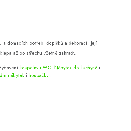
 a domácích potřeb, doplňků a dekorací. Její
klepa až po střechu včetně zahrady.
 Vybavení
koupelny i WC
.
Nábytek do kuchyně
i
dní nábytek
i
houpačky
....