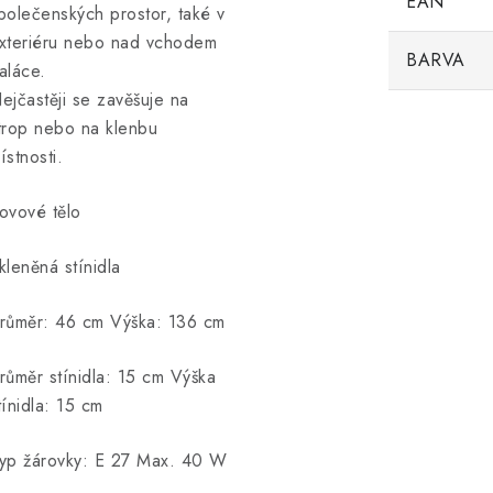
EAN
polečenských prostor, také v
xteriéru nebo nad vchodem
BARVA
aláce.
ejčastěji se zavěšuje na
trop nebo na klenbu
ístnosti.
ovové tělo
kleněná stínidla
růměr: 46 cm Výška: 136 cm
růměr stínidla: 15 cm Výška
tínidla: 15 cm
yp žárovky: E 27 Max. 40 W