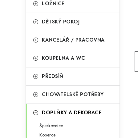
g
LOŽNICE
r
o
a
r
DĚTSKÝ POKOJ
n
i
KANCELÁŘ / PRACOVNA
e
n
í
KOUPELNA A WC
p
PŘEDSÍŇ
a
n
CHOVATELSKÉ POTŘEBY
e
l
DOPLŇKY A DEKORACE
Šperkovnice
Koberce