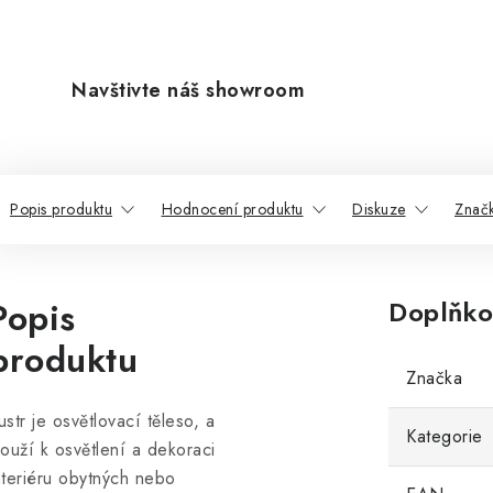
Navštivte náš showroom
Popis produktu
Hodnocení produktu
Diskuze
Znač
Popis
Doplňko
produktu
Značka
ustr je osvětlovací těleso, a
Kategorie
louží k osvětlení a dekoraci
nteriéru obytných nebo