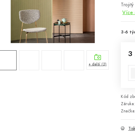
Trojit
Více 
3-6 tý
3
Mě
+ další (2)
Kód zbo
Záruka
:
Značka
Tis