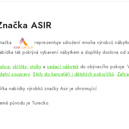
Značka ASIR
načka
reprezentuje sdružení mnoha výrobců nábytku
abídka tak pokrývá vybavení nábytkem a doplňky doslova od s
olice
,
skříňky
,
stolky
a
sedací nábytek
do obývacího pokoje.
ídelní soupravy
.
Stoly do kanceláří i dětských pokojíčků
.
Zahra
ířka nabídky výrobků značky Asir je ohromující.
emě původu je Turecko.