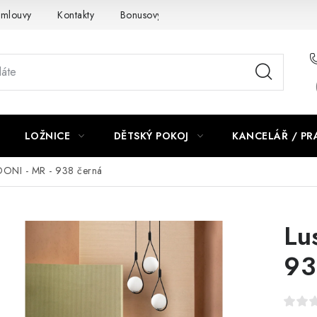
smlouvy
Kontakty
Bonusový program NBM+
Blog
LOŽNICE
DĚTSKÝ POKOJ
KANCELÁŘ / P
DONI - MR - 938 černá
Lu
93