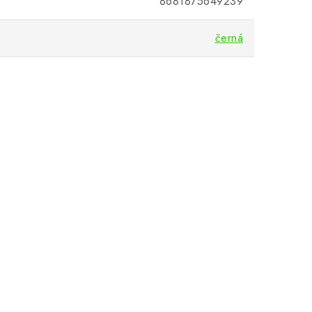
8681875649239
černá