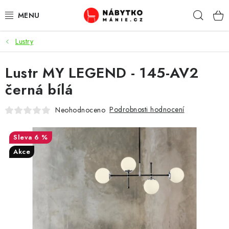
Přejít
Hleda
na
obsah
Lustry
OBÝVACÍ POKOJ
Lustr MY LEGEND - 145-AV2
KUCHYŇ A JÍDELNA
černá bílá
LOŽNICE
Podrobnosti hodnocení
Neohodnoceno
DĚTSKÝ POKOJ
6 %
KANCELÁŘ / PRACOVNA
Akce
KOUPELNA A WC
PŘEDSÍŇ