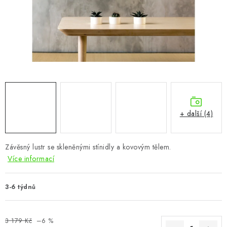
CHOVATELSKÉ POTŘEBY
DOPLŇKY A DEKORACE
ZAHRADA
OSTATNÍ
NOVINKY
+ další (4)
VÝPRODEJ
Závěsný lustr se skleněnými stínidly a kovovým tělem.
Více informací
Vše o nákupu
Info
Reklamace a odstoupení od smlouvy
Kontakty
Bonusový program NBM+
Blog
3-6 týdnů
3 179 Kč
–6 %