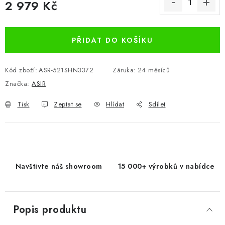
2 979 Kč
Měrná cena:
PŘIDAT DO KOŠÍKU
Kód zboží:
ASR-521SHN3372
Záruka
:
24 měsíců
Značka:
ASIR
Tisk
Zeptat se
Hlídat
Sdílet
Navštivte náš showroom
15 000+ výrobků v nabídce
Popis produktu