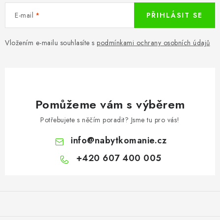
E-mail
PŘIHLÁSIT SE
Vložením e-mailu souhlasíte s
podmínkami ochrany osobních údajů
Pomůžeme vám s výběrem
Potřebujete s něčím poradit? Jsme tu pro vás!
info
@
nabytkomanie.cz
+420 607 400 005
Z
á
p