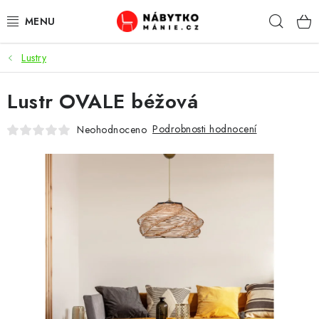
Přejít
Hleda
na
obsah
Lustry
OBÝVACÍ POKOJ
Lustr OVALE béžová
KUCHYŇ A JÍDELNA
Podrobnosti hodnocení
Neohodnoceno
LOŽNICE
DĚTSKÝ POKOJ
KANCELÁŘ / PRACOVNA
KOUPELNA A WC
PŘEDSÍŇ