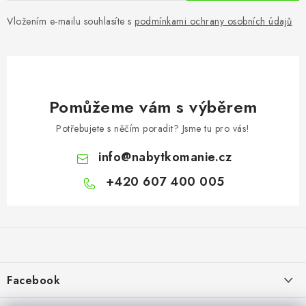
Vložením e-mailu souhlasíte s
podmínkami ochrany osobních údajů
Pomůžeme vám s výběrem
Potřebujete s něčím poradit? Jsme tu pro vás!
info
@
nabytkomanie.cz
+420 607 400 005
Z
á
p
a
Facebook
t