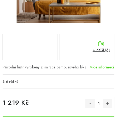
CHOVATELSKÉ POTŘEBY
DOPLŇKY A DEKORACE
ZAHRADA
OSTATNÍ
+ další (3)
NOVINKY
Přírodní lustr vyrobený z imitace bambusového lýka.
Více informací
VÝPRODEJ
3-6 týdnů
Vše o nákupu
Info
Reklamace a odstoupení od smlouvy
Kontakty
Bonusový program NBM+
Blog
1 219 Kč
Měrná cena: