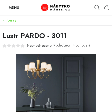
Přejít
Hleda
na
obsah
Lustry
OBÝVACÍ POKOJ
Lustr PARDO - 3011
KUCHYŇ A JÍDELNA
Podrobnosti hodnocení
Neohodnoceno
LOŽNICE
DĚTSKÝ POKOJ
KANCELÁŘ / PRACOVNA
KOUPELNA A WC
PŘEDSÍŇ