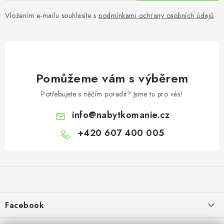
Vložením e-mailu souhlasíte s
podmínkami ochrany osobních údajů
Pomůžeme vám s výběrem
Potřebujete s něčím poradit? Jsme tu pro vás!
info
@
nabytkomanie.cz
+420 607 400 005
Z
á
p
a
Facebook
t