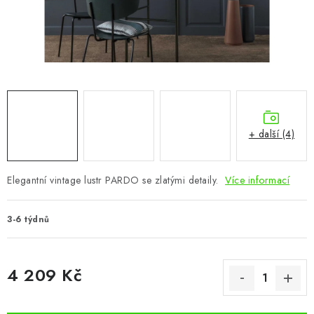
CHOVATELSKÉ POTŘEBY
DOPLŇKY A DEKORACE
ZAHRADA
OSTATNÍ
+ další (4)
NOVINKY
Elegantní vintage lustr PARDO se zlatými detaily.
Více informací
VÝPRODEJ
3-6 týdnů
Vše o nákupu
Info
Reklamace a odstoupení od smlouvy
Kontakty
Bonusový program NBM+
Blog
4 209 Kč
Měrná cena: