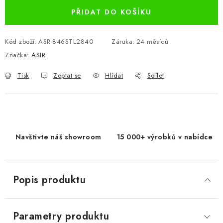
PŘIDAT DO KOŠÍKU
Kód zboží:
ASR-846STL2840
Záruka
:
24 měsíců
Značka:
ASIR
Tisk
Zeptat se
Hlídat
Sdílet
Navštivte náš showroom
15 000+ výrobků v nabídce
Popis produktu
Parametry produktu