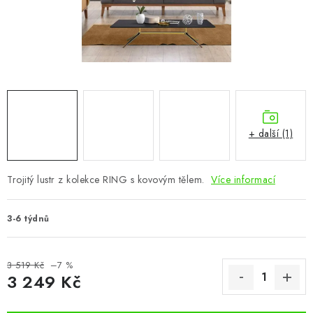
CHOVATELSKÉ POTŘEBY
DOPLŇKY A DEKORACE
ZAHRADA
OSTATNÍ
+ další (1)
NOVINKY
Trojitý lustr z kolekce RING s kovovým tělem.
Více informací
VÝPRODEJ
3-6 týdnů
Vše o nákupu
Info
Reklamace a odstoupení od smlouvy
Kontakty
Bonusový program NBM+
Blog
3 519 Kč
–7 %
3 249 Kč
Měrná cena: