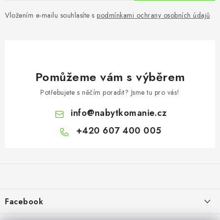
Vložením e-mailu souhlasíte s
podmínkami ochrany osobních údajů
Pomůžeme vám s výběrem
Potřebujete s něčím poradit? Jsme tu pro vás!
info
@
nabytkomanie.cz
+420 607 400 005
Z
á
p
a
Facebook
t