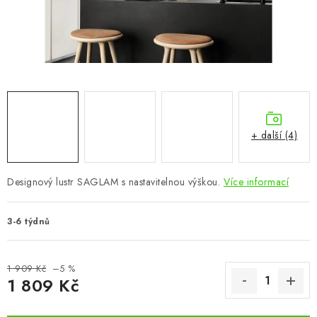
CHOVATELSKÉ POTŘEBY
DOPLŇKY A DEKORACE
ZAHRADA
OSTATNÍ
+ další (4)
NOVINKY
Designový lustr SAGLAM s nastavitelnou výškou.
Více informací
VÝPRODEJ
3-6 týdnů
Vše o nákupu
Info
Reklamace a odstoupení od smlouvy
Kontakty
Bonusový program NBM+
Blog
1 909 Kč
–5 %
1 809 Kč
Měrná cena: