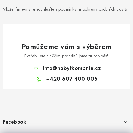
Vložením e-mailu souhlasíte s
podmínkami ochrany osobních údajů
Pomůžeme vám s výběrem
Potřebujete s něčím poradit? Jsme tu pro vás!
info
@
nabytkomanie.cz
+420 607 400 005
Z
á
p
a
Facebook
t