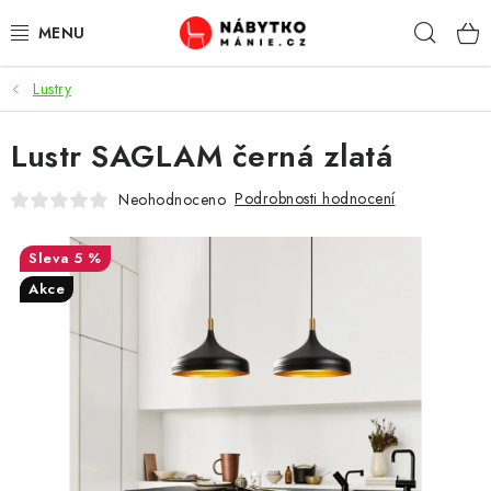
Přejít
Hleda
na
obsah
Lustry
OBÝVACÍ POKOJ
Lustr SAGLAM černá zlatá
KUCHYŇ A JÍDELNA
Podrobnosti hodnocení
Neohodnoceno
LOŽNICE
5 %
DĚTSKÝ POKOJ
Akce
KANCELÁŘ / PRACOVNA
KOUPELNA A WC
PŘEDSÍŇ