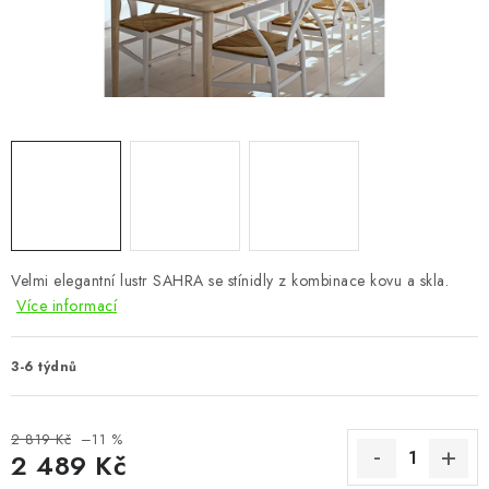
CHOVATELSKÉ POTŘEBY
DOPLŇKY A DEKORACE
ZAHRADA
OSTATNÍ
NOVINKY
Velmi elegantní lustr SAHRA se stínidly z kombinace kovu a skla.
VÝPRODEJ
Více informací
Vše o nákupu
Info
Reklamace a odstoupení od smlouvy
3-6 týdnů
Kontakty
Bonusový program NBM+
Blog
2 819 Kč
–11 %
2 489 Kč