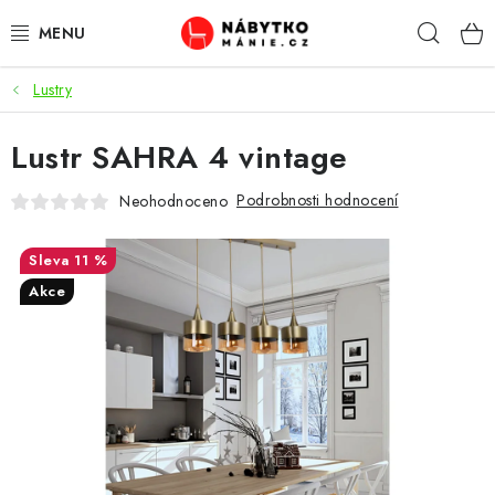
Přejít
Hleda
na
obsah
Lustry
OBÝVACÍ POKOJ
Lustr SAHRA 4 vintage
KUCHYŇ A JÍDELNA
Podrobnosti hodnocení
Neohodnoceno
LOŽNICE
11 %
DĚTSKÝ POKOJ
Akce
KANCELÁŘ / PRACOVNA
KOUPELNA A WC
PŘEDSÍŇ