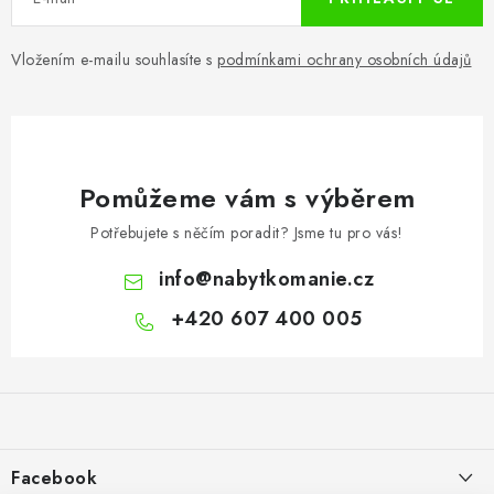
Vložením e-mailu souhlasíte s
podmínkami ochrany osobních údajů
Pomůžeme vám s výběrem
Potřebujete s něčím poradit? Jsme tu pro vás!
info
@
nabytkomanie.cz
+420 607 400 005
Z
á
p
a
Facebook