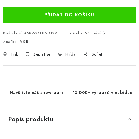
Měrná cena:
PŘIDAT DO KOŠÍKU
Kód zboží:
ASR-534LUN3139
Záruka
:
24 měsíců
Značka:
ASIR
Tisk
Zeptat se
Hlídat
Sdílet
Navštivte náš showroom
15 000+ výrobků v nabídce
Popis produktu