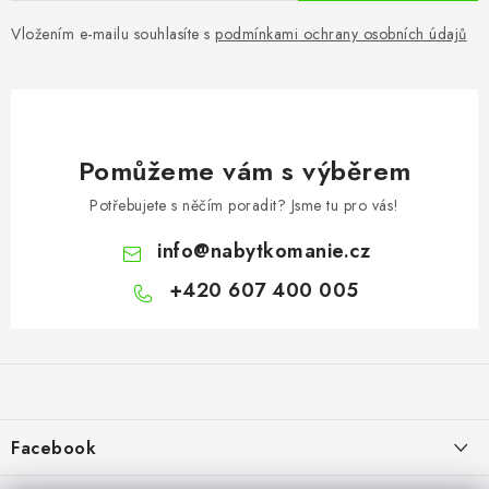
Vložením e-mailu souhlasíte s
podmínkami ochrany osobních údajů
Pomůžeme vám s výběrem
Potřebujete s něčím poradit? Jsme tu pro vás!
info
@
nabytkomanie.cz
+420 607 400 005
Z
á
p
a
Facebook
t