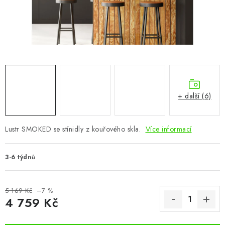
CHOVATELSKÉ POTŘEBY
DOPLŇKY A DEKORACE
ZAHRADA
OSTATNÍ
+ další (6)
NOVINKY
Lustr SMOKED se stínidly z kouřového skla.
Více informací
VÝPRODEJ
3-6 týdnů
Vše o nákupu
Info
Reklamace a odstoupení od smlouvy
Kontakty
Bonusový program NBM+
Blog
5 169 Kč
–7 %
4 759 Kč
Měrná cena: