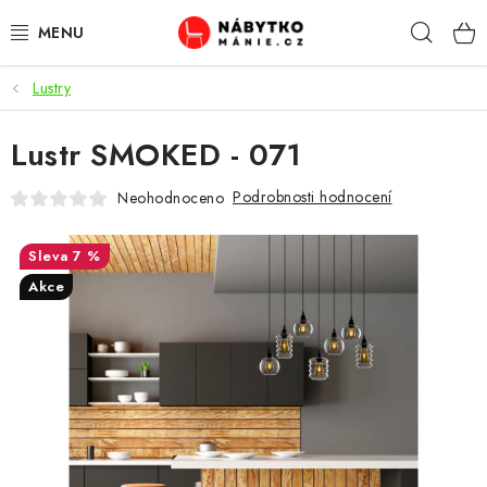
Přejít
Hleda
na
obsah
Lustry
OBÝVACÍ POKOJ
Lustr SMOKED - 071
KUCHYŇ A JÍDELNA
Podrobnosti hodnocení
Neohodnoceno
LOŽNICE
7 %
DĚTSKÝ POKOJ
Akce
KANCELÁŘ / PRACOVNA
KOUPELNA A WC
PŘEDSÍŇ