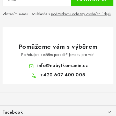
Vložením e-mailu souhlasíte s
podmínkami ochrany osobních údajů
Pomůžeme vám s výběrem
Potřebujete s něčím poradit? Jsme tu pro vás!
info
@
nabytkomanie.cz
+420 607 400 005
Z
á
p
a
Facebook