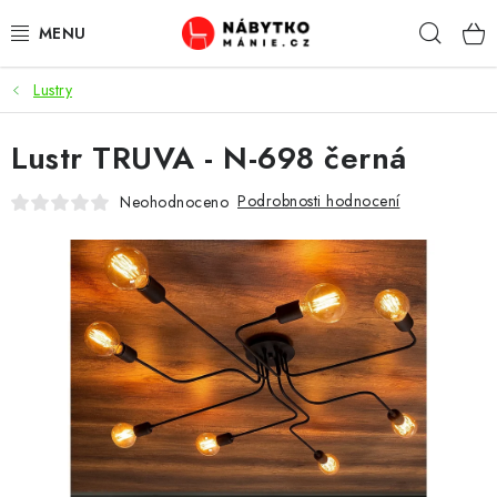
Přejít
Hleda
na
obsah
Lustry
OBÝVACÍ POKOJ
Lustr TRUVA - N-698 černá
KUCHYŇ A JÍDELNA
Podrobnosti hodnocení
Neohodnoceno
LOŽNICE
DĚTSKÝ POKOJ
KANCELÁŘ / PRACOVNA
KOUPELNA A WC
PŘEDSÍŇ