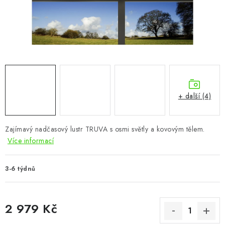
CHOVATELSKÉ POTŘEBY
DOPLŇKY A DEKORACE
ZAHRADA
OSTATNÍ
+ další (4)
NOVINKY
Zajímavý nadčasový lustr TRUVA s osmi světly a kovovým tělem.
VÝPRODEJ
Více informací
Vše o nákupu
Info
Reklamace a odstoupení od smlouvy
3-6 týdnů
Kontakty
Bonusový program NBM+
Blog
2 979 Kč
Měrná cena: