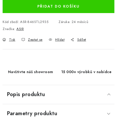
PŘIDAT DO KOŠÍKU
Kód zboží:
ASR-846STL2935
Záruka
:
24 měsíců
Značka:
ASIR
Tisk
Zeptat se
Hlídat
Sdílet
Navštivte náš showroom
15 000+ výrobků v nabídce
Popis produktu
Parametry produktu