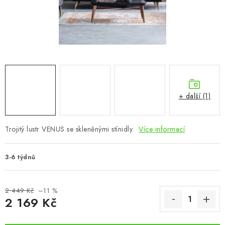
CHOVATELSKÉ POTŘEBY
DOPLŇKY A DEKORACE
ZAHRADA
OSTATNÍ
+ další (1)
NOVINKY
Trojitý lustr VENUS se skleněnými stínidly.
Více informací
VÝPRODEJ
3-6 týdnů
Vše o nákupu
Info
Reklamace a odstoupení od smlouvy
Kontakty
Bonusový program NBM+
Blog
2 449 Kč
–11 %
2 169 Kč
Měrná cena: