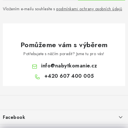
Vložením e-mailu souhlasíte s
podmínkami ochrany osobních údajů
Pomůžeme vám s výběrem
Potřebujete s něčím poradit? Jsme tu pro vás!
info
@
nabytkomanie.cz
+420 607 400 005
Z
á
p
a
Facebook
t