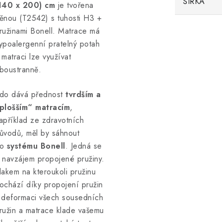
ŠÍŘKA
140 x 200) cm
je tvořena
ěnou (T2542) s tuhosti H3 +
ružinami Bonell. Matrace má
ypoalergenní pratelný potah
 matraci lze využívat
boustranně.
do dává přednost
tvrdším a
plošším“ matracím
,
apříklad ze zdravotních
ůvodů, měl by sáhnout
o
systému Bonell
. Jedná se
 navzájem propojené pružiny.
lakem na kteroukoli pružinu
ochází díky propojení pružin
 deformaci všech sousedních
ružin a matrace klade vašemu