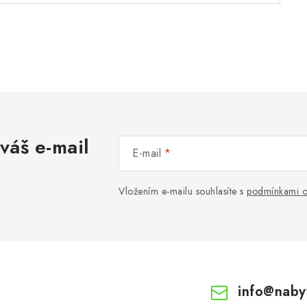
váš e-mail
E-mail
Vložením e-mailu souhlasíte s
podmínkami o
info
@
naby