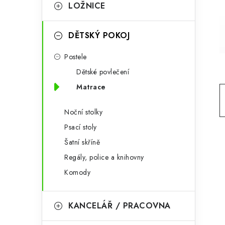
g
LOŽNICE
r
o
a
r
DĚTSKÝ POKOJ
n
i
Postele
e
n
Dětské povlečení
í
Matrace
p
Noční stolky
a
Psací stoly
Šatní skříně
n
Regály, police a knihovny
e
Komody
l
KANCELÁŘ / PRACOVNA