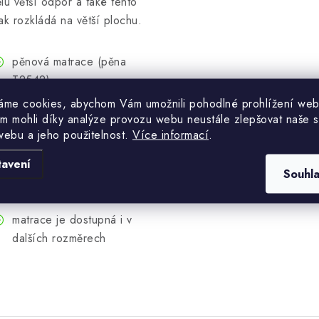
ělu větší odpor a také tento
lak rozkládá na větší plochu.
pěnová matrace (pěna
T2542)
áme cookies, abychom Vám umožnili pohodlné prohlížení web
tuhost H3
m mohli díky analýze provozu webu neustále zlepšovat naše s
pružiny Bonell
webu a jeho použitelnost.
Více informací
.
snímatelný a pratelný
tavení
potah
Souhl
hypoalergenní potah
matrace je dostupná i v
dalších rozměrech