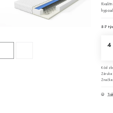
Kvalit
hypoa
5-7 tý
4
Mě
Kód zbo
Záruka
:
Značka
Tis