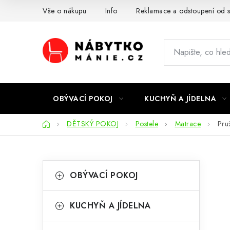
Přejít
Vše o nákupu
Info
Reklamace a odstoupení od 
na
obsah
OBÝVACÍ POKOJ
KUCHYŇ A JÍDELNA
Domů
DĚTSKÝ POKOJ
Postele
Matrace
Pru
P
K
Přeskočit
OBÝVACÍ POKOJ
kategorie
a
o
t
s
KUCHYŇ A JÍDELNA
e
t