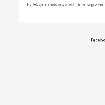
Potřebujete s něčím poradit? Jsme tu pro vás!
Z
á
Faceb
p
a
t
í