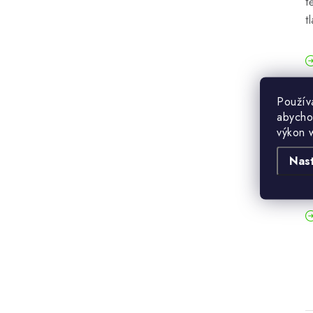
t
t
Použív
abycho
výkon 
Nas