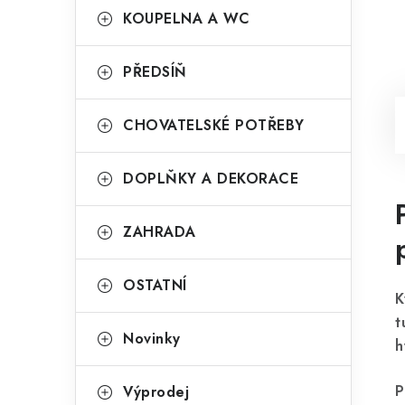
KOUPELNA A WC
PŘEDSÍŇ
CHOVATELSKÉ POTŘEBY
DOPLŇKY A DEKORACE
ZAHRADA
OSTATNÍ
K
t
Novinky
h
P
Výprodej