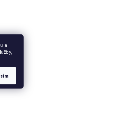
u a
lužby,
asím