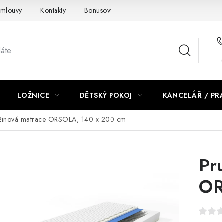
smlouvy
Kontakty
Bonusový program NBM+
Blog
LOŽNICE
DĚTSKÝ POKOJ
KANCELÁŘ / P
žinová matrace ORSOLA, 140 x 200 cm
Pr
OR