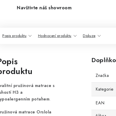
Navštivte náš showroom
Popis produktu
Hodnocení produktu
Diskuze
Popis
Doplňko
produktu
Značka
valitní pružinová matrace s
Kategorie
uhostí H3 a
ypoalergenním potahem
.
EAN
ružinová matrace Orslola