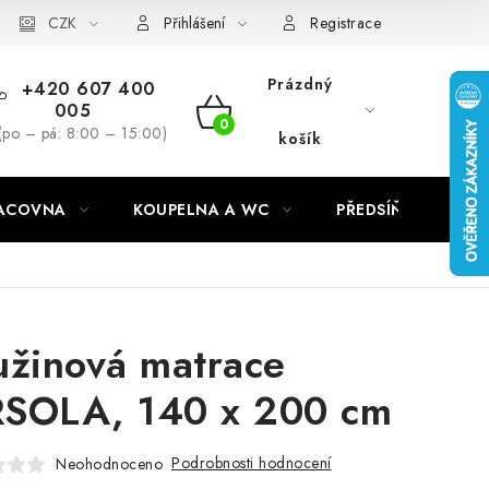
CZK
Přihlášení
Registrace
Prázdný
+420 607 400
005
NÁKUPNÍ
(po – pá: 8:00 – 15:00)
košík
KOŠÍK
RACOVNA
KOUPELNA A WC
PŘEDSÍŇ
C
užinová matrace
SOLA, 140 x 200 cm
Podrobnosti hodnocení
Neohodnoceno