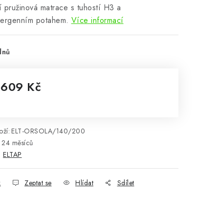
ní pružinová matrace s tuhostí H3 a
lergenním potahem.
Více informací
dnů
 609 Kč
rná cena:
ží:
ELT-ORSOLA/140/200
24 měsíců
:
ELTAP
k
Zeptat se
Hlídat
Sdílet