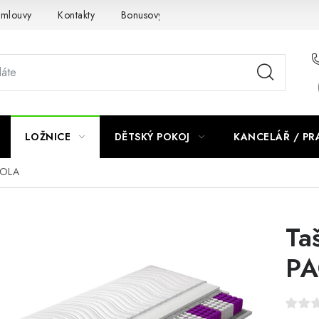
smlouvy
Kontakty
Bonusový program NBM+
Blog
LOŽNICE
DĚTSKÝ POKOJ
KANCELÁŘ / P
AOLA
Ta
P