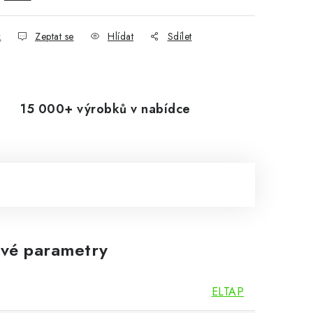
k
Zeptat se
Hlídat
Sdílet
15 000+ výrobků v nabídce
vé parametry
ELTAP