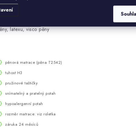
uhost matrace. Mezi zakladní
tavení
ateriály patří vysokogramážní
Souhl
ilc, deska z PUR pěny, HR
ěny, latexu, visco pěny
pěnová matrace (pěna T2542)
tuhost H3
pružinové taštičky
snímatelný a pratelný potah
hypoalergenní potah
rozměr matrace: viz roletka
záruka 24 měsíců