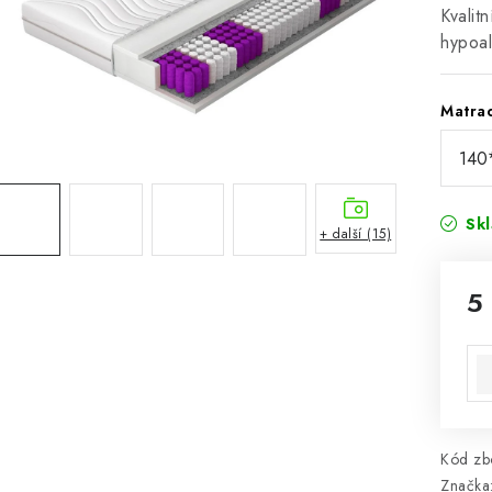
Kvalit
hypoa
Matra
Sk
+ další (15)
5
Mě
Kód zbo
Značka