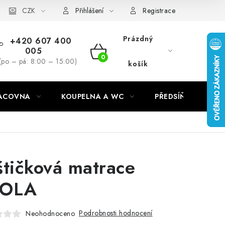
CZK
Přihlášení
Registrace
Prázdný
+420 607 400
005
NÁKUPNÍ
(po – pá: 8:00 – 15:00)
košík
KOŠÍK
RACOVNA
KOUPELNA A WC
PŘEDSÍŇ
C
štičková matrace
AOLA
Podrobnosti hodnocení
Neohodnoceno