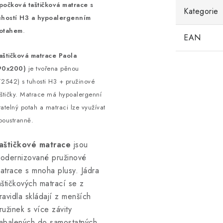
počková taštičková matrace s
Kategorie
uhostí H3 a hypoalergenním
otahem
.
EAN
aštičková matrace Paola
90x200)
je tvořena pěnou
T2542) s tuhosti H3 + pružinové
aštičky. Matrace má hypoalergenní
ratelný potah a matraci lze využívat
boustranně.
aštičkové matrace
jsou
odernizované pružinové
atrace s mnoha plusy. Jádra
aštičkových matrací se z
ravidla skládají z menších
ružinek s více závity
abalených do samostatných