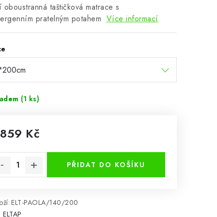
ní oboustranná taštičková matrace s
lergenním pratelným potahem
Více informací
ce
ladem
(1 ks)
 859 Kč
rná cena:
PŘIDAT DO KOŠÍKU
ží:
ELT-PAOLA/140/200
:
ELTAP