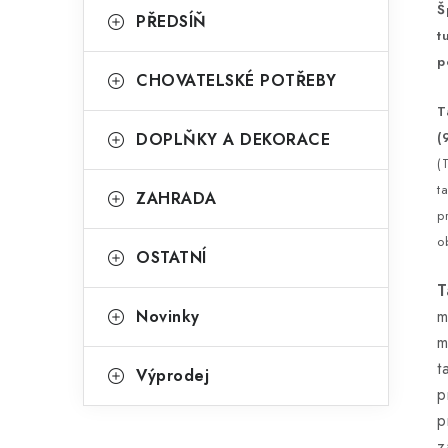
Š
PŘEDSÍŇ
t
p
CHOVATELSKÉ POTŘEBY
T
DOPLŇKY A DEKORACE
(
(
t
ZAHRADA
p
o
OSTATNÍ
T
Novinky
m
m
t
Výprodej
p
p
z