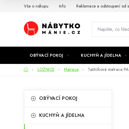
Přejít
Vše o nákupu
Info
Reklamace a odstoupení od 
na
obsah
OBÝVACÍ POKOJ
KUCHYŇ A JÍDELNA
Domů
LOŽNICE
Matrace
Taštičková matrace P
P
K
Přeskočit
OBÝVACÍ POKOJ
kategorie
a
o
t
s
KUCHYŇ A JÍDELNA
e
t