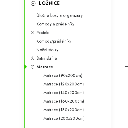
g
LOŽNICE
r
o
Úložné boxy a organizéry
a
r
Komody a prádelníky
n
i
Postele
e
n
Komody/prádelníky
í
Noční stolky
Šatní skříně
p
Matrace
a
Matrace (90x200cm)
n
Matrace (120x200cm)
Matrace (140x200cm)
e
Matrace (160x200cm)
l
Matrace (180x200cm)
Matrace (200x200cm)