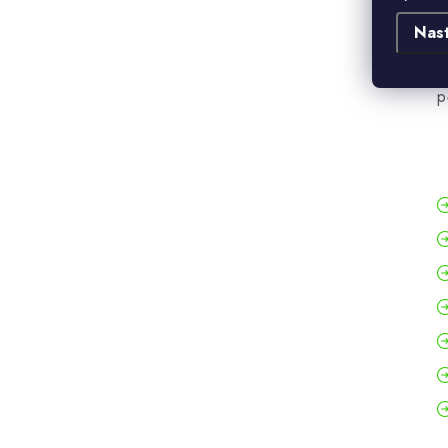
t
Nas
m
f
p