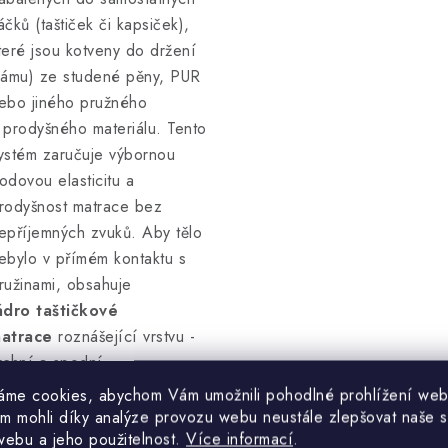
áčků (taštiček či kapsiček),
teré jsou kotveny do držení
rámu) ze studené pěny, PUR
ebo jiného pružného
 prodyšného materiálu. Tento
ystém zaručuje výbornou
odovou elasticitu a
rodyšnost matrace bez
epříjemných zvuků. Aby tělo
ebylo v přímém kontaktu s
ružinami, obsahuje
ádro taštičkové
atrace
roznášející vrstvu -
rchní a spodní
esku matrace. Deska může
áme cookies, abychom Vám umožnili pohodlné prohlížení web
ýt z mnoha materiálů, přičemž
m mohli díky analýze provozu webu neustále zlepšovat naše s
webu a jeho použitelnost.
Více informací
.
á významný vliv na finální