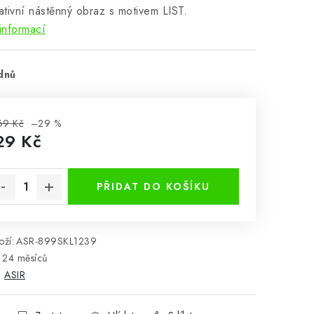
tivní nástěnný obraz s motivem LIST.
informací
dnů
69 Kč
–29 %
29 Kč
rná cena:
PŘIDAT DO KOŠÍKU
ží:
ASR-899SKL1239
24 měsíců
:
ASIR