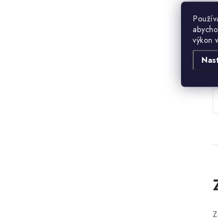
Použív
abycho
výkon 
Nas
B
Z