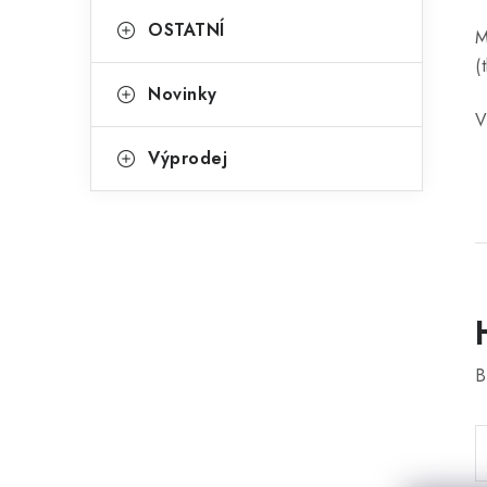
OSTATNÍ
M
(
Novinky
V
Výprodej
B