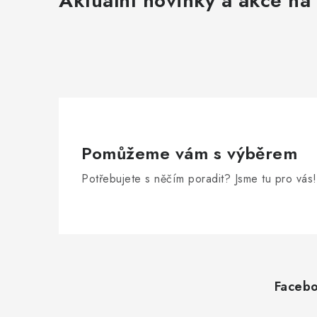
Aktuální novinky a akce na 
Pomůžeme vám s výběrem
Potřebujete s něčím poradit? Jsme tu pro vás!
Z
á
Faceb
p