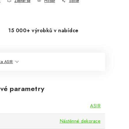
k
Zeptat se
Hlídat
Sdílet
15 000+ výrobků v nabídce
ka ASIR
vé parametry
ASIR
Nástěnné dekorace