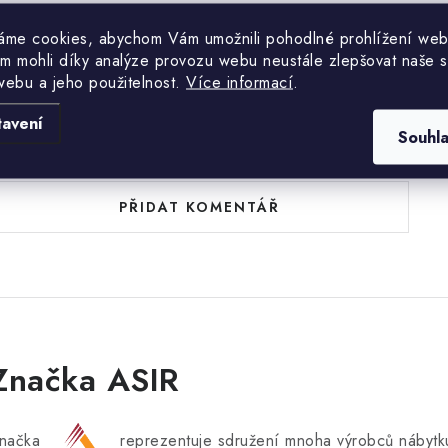
áme cookies, abychom Vám umožnili pohodlné prohlížení web
m mohli díky analýze provozu webu neustále zlepšovat naše s
webu a jeho použitelnost.
Více informací
.
tavení
uďte první, kdo napíše příspěvek k této položce.
Souhl
PŘIDAT KOMENTÁŘ
Značka ASIR
načka
reprezentuje sdružení mnoha výrobců nábytku