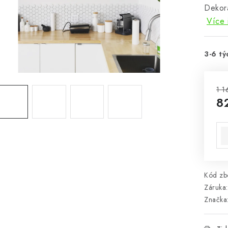
Dekora
Více 
3-6 tý
1 1
8
Mě
Kód zbo
Záruka
:
Značka