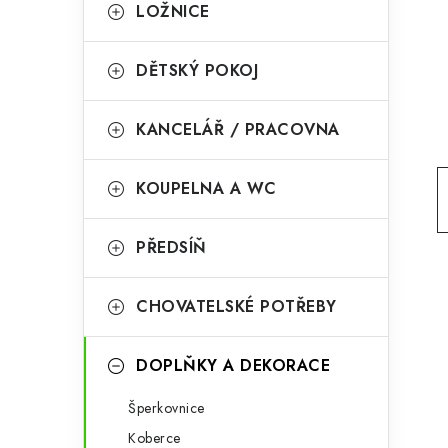
g
LOŽNICE
r
o
a
r
DĚTSKÝ POKOJ
n
i
KANCELÁŘ / PRACOVNA
e
n
í
KOUPELNA A WC
p
PŘEDSÍŇ
a
n
CHOVATELSKÉ POTŘEBY
e
l
DOPLŇKY A DEKORACE
Šperkovnice
Koberce