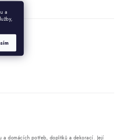
u a
lužby,
asím
 a domácích potřeb, doplňků a dekorací. Její