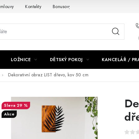
smlouvy
Kontakty
Bonusový program NBM+
Blog
LOŽNICE
DĚTSKÝ POKOJ
KANCELÁŘ / P
Dekorativní obraz LIST dřevo, kov 50 cm
De
29 %
dř
Akce