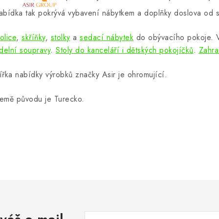
abídka tak pokrývá vybavení nábytkem a doplňky doslova od s
olice
,
skříňky
,
stolky
a
sedací nábytek
do obývacího pokoje.
ídelní soupravy
.
Stoly do kanceláří i dětských pokojíčků
.
Zahra
ířka nabídky výrobků značky Asir je ohromující.
emě původu je Turecko.