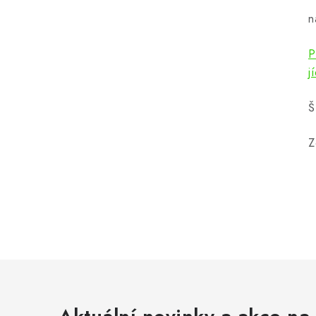
n
P
j
Š
Z