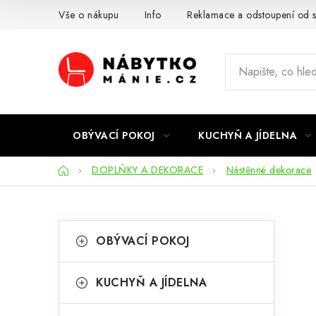
Přejít
Vše o nákupu
Info
Reklamace a odstoupení od 
na
obsah
OBÝVACÍ POKOJ
KUCHYŇ A JÍDELNA
Domů
DOPLŇKY A DEKORACE
Nástěnné dekorace
P
K
Přeskočit
OBÝVACÍ POKOJ
kategorie
a
o
t
s
KUCHYŇ A JÍDELNA
e
t