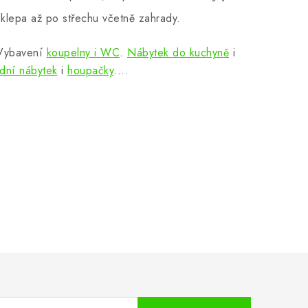
klepa až po střechu včetně zahrady.
 Vybavení
koupelny i WC
.
Nábytek do kuchyně
i
dní nábytek
i
houpačky
....