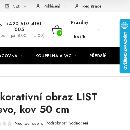
CZK
Přihlášení
Registrace
Prázdný
+420 607 400
005
NÁKUPNÍ
(po – pá: 8:00 – 15:00)
košík
KOŠÍK
RACOVNA
KOUPELNA A WC
PŘEDSÍŇ
C
korativní obraz LIST
evo, kov 50 cm
Podrobnosti hodnocení
Neohodnoceno