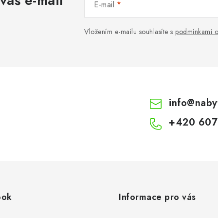
váš e-mail
E-mail
Vložením e-mailu souhlasíte s
podmínkami o
info
@
naby
+420 607
ook
Informace pro vás