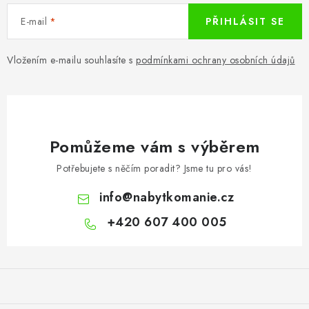
E-mail
PŘIHLÁSIT SE
Vložením e-mailu souhlasíte s
podmínkami ochrany osobních údajů
Pomůžeme vám s výběrem
Potřebujete s něčím poradit? Jsme tu pro vás!
info
@
nabytkomanie.cz
+420 607 400 005
Z
á
p