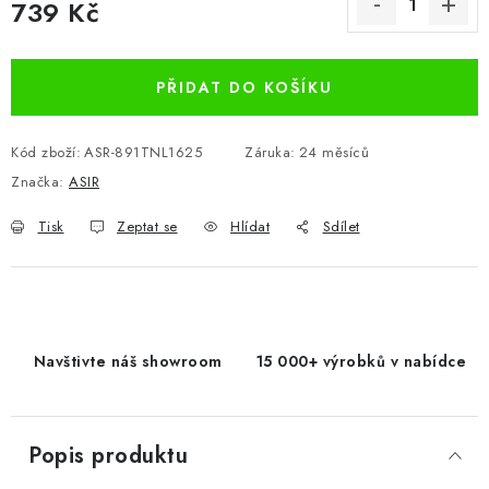
739 Kč
Měrná cena:
PŘIDAT DO KOŠÍKU
Kód zboží:
ASR-891TNL1625
Záruka
:
24 měsíců
Značka:
ASIR
Tisk
Zeptat se
Hlídat
Sdílet
Navštivte náš showroom
15 000+ výrobků v nabídce
Popis produktu