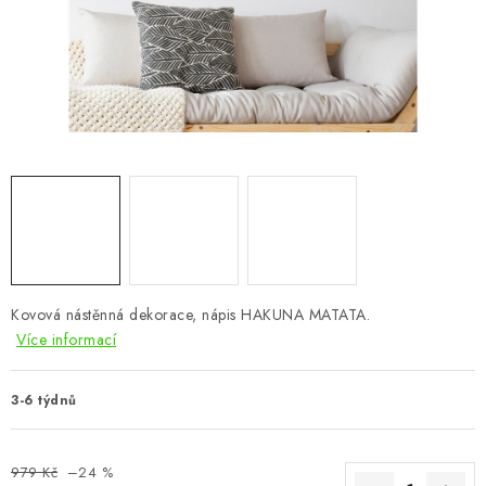
CHOVATELSKÉ POTŘEBY
DOPLŇKY A DEKORACE
ZAHRADA
OSTATNÍ
NOVINKY
VÝPRODEJ
Kovová nástěnná dekorace, nápis HAKUNA MATATA.
Více informací
Vše o nákupu
Info
Reklamace a odstoupení od smlouvy
Kontakty
Bonusový program NBM+
Blog
3-6 týdnů
979 Kč
–24 %