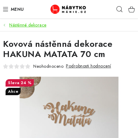
Přejít
Hleda
na
obsah
Nástěnné dekorace
OBÝVACÍ POKOJ
Kovová nástěnná dekorace
KUCHYŇ A JÍDELNA
HAKUNA MATATA 70 cm
LOŽNICE
Podrobnosti hodnocení
Neohodnoceno
DĚTSKÝ POKOJ
24 %
KANCELÁŘ / PRACOVNA
Akce
KOUPELNA A WC
PŘEDSÍŇ