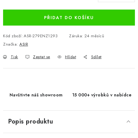
Měrná cena:
PŘIDAT DO KOŠÍKU
Kód zboží:
ASR-279ENZ1293
Záruka
:
24 měsíců
Značka:
ASIR
Tisk
Zeptat se
Hlídat
Sdílet
Navštivte náš showroom
15 000+ výrobků v nabídce
Popis produktu