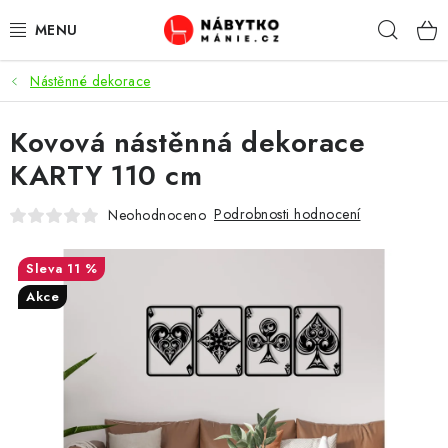
Přejít
Hleda
na
obsah
Nástěnné dekorace
OBÝVACÍ POKOJ
Kovová nástěnná dekorace
KUCHYŇ A JÍDELNA
KARTY 110 cm
LOŽNICE
Podrobnosti hodnocení
Neohodnoceno
DĚTSKÝ POKOJ
11 %
KANCELÁŘ / PRACOVNA
Akce
KOUPELNA A WC
PŘEDSÍŇ