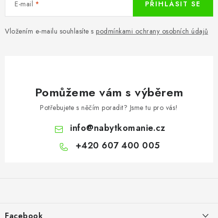
E-mail
PŘIHLÁSIT SE
Vložením e-mailu souhlasíte s
podmínkami ochrany osobních údajů
Pomůžeme vám s výběrem
Potřebujete s něčím poradit? Jsme tu pro vás!
info
@
nabytkomanie.cz
+420 607 400 005
Z
á
p
a
Facebook