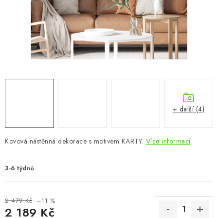
CHOVATELSKÉ POTŘEBY
DOPLŇKY A DEKORACE
ZAHRADA
OSTATNÍ
NOVINKY
+ další (4)
VÝPRODEJ
Kovová nástěnná dekorace s motivem KARTY.
Více informací
Vše o nákupu
Info
Reklamace a odstoupení od smlouvy
3-6 týdnů
Kontakty
Bonusový program NBM+
Blog
2 479 Kč
–11 %
2 189 Kč