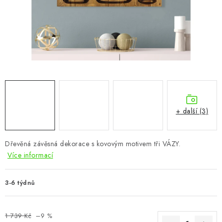
CHOVATELSKÉ POTŘEBY
DOPLŇKY A DEKORACE
ZAHRADA
OSTATNÍ
NOVINKY
+ další (3)
VÝPRODEJ
Dřevěná závěsná dekorace s kovovým motivem tři VÁZY.
Více informací
Vše o nákupu
Info
Reklamace a odstoupení od smlouvy
Kontakty
Bonusový program NBM+
Blog
3-6 týdnů
1 739 Kč
–9 %