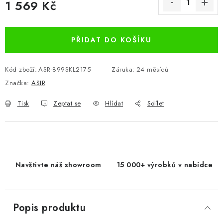
1 569 Kč
Měrná cena:
PŘIDAT DO KOŠÍKU
Kód zboží:
ASR-899SKL2175
Záruka
:
24 měsíců
Značka:
ASIR
Tisk
Zeptat se
Hlídat
Sdílet
Navštivte náš showroom
15 000+ výrobků v nabídce
Popis produktu