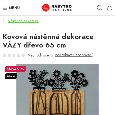
Přejít
Hleda
na
obsah
Nástěnné dekorace
OBÝVACÍ POKOJ
Kovová nástěnná dekorace
KUCHYŇ A JÍDELNA
VÁZY dřevo 65 cm
LOŽNICE
Podrobnosti hodnocení
Neohodnoceno
DĚTSKÝ POKOJ
9 %
KANCELÁŘ / PRACOVNA
Akce
KOUPELNA A WC
PŘEDSÍŇ