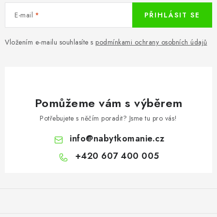
E-mail
PŘIHLÁSIT SE
Vložením e-mailu souhlasíte s
podmínkami ochrany osobních údajů
Pomůžeme vám s výběrem
Potřebujete s něčím poradit? Jsme tu pro vás!
info
@
nabytkomanie.cz
+420 607 400 005
Z
á
p