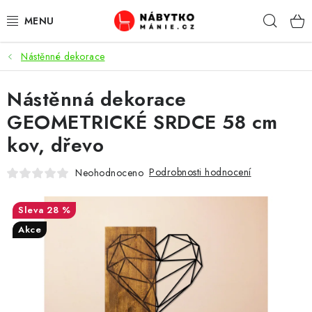
Přejít
Hleda
na
obsah
Nástěnné dekorace
OBÝVACÍ POKOJ
Nástěnná dekorace
KUCHYŇ A JÍDELNA
GEOMETRICKÉ SRDCE 58 cm
LOŽNICE
kov, dřevo
DĚTSKÝ POKOJ
Podrobnosti hodnocení
Neohodnoceno
KANCELÁŘ / PRACOVNA
28 %
Akce
KOUPELNA A WC
PŘEDSÍŇ