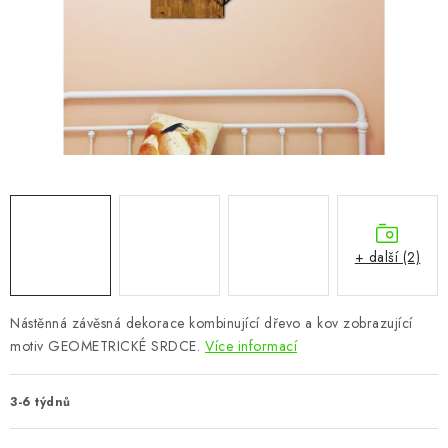
CHOVATELSKÉ POTŘEBY
DOPLŇKY A DEKORACE
ZAHRADA
OSTATNÍ
NOVINKY
+ další (2)
VÝPRODEJ
Vše o nákupu
Info
Reklamace a odstoupení od smlouvy
Nástěnná závěsná dekorace kombinující dřevo a kov zobrazující
motiv GEOMETRICKÉ SRDCE.
Více informací
Kontakty
Bonusový program NBM+
Blog
3-6 týdnů