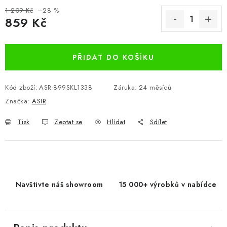
1 209 Kč
–28 %
859 Kč
Měrná cena:
PŘIDAT DO KOŠÍKU
Kód zboží:
ASR-899SKL1338
Záruka
:
24 měsíců
Značka:
ASIR
Tisk
Zeptat se
Hlídat
Sdílet
Navštivte náš showroom
15 000+ výrobků v nabídce