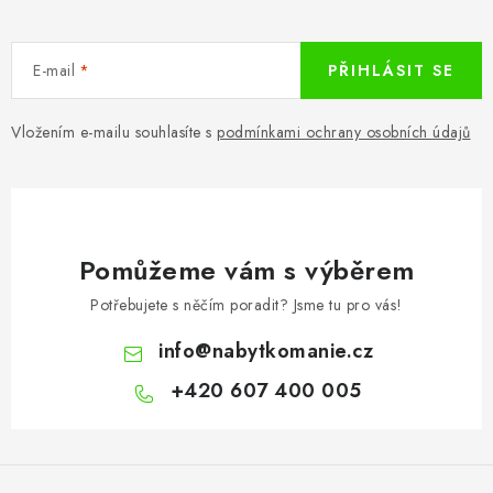
E-mail
PŘIHLÁSIT SE
Vložením e-mailu souhlasíte s
podmínkami ochrany osobních údajů
Pomůžeme vám s výběrem
Potřebujete s něčím poradit? Jsme tu pro vás!
info
@
nabytkomanie.cz
+420 607 400 005
Z
á