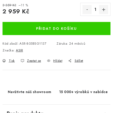
3 359 Kč
–11 %
2 959 Kč
Měrná cena:
PŘIDAT DO KOŠÍKU
Kód zboží:
ASR-805BSG1137
Záruka
:
24 měsíců
Značka:
ASIR
Tisk
Zeptat se
Hlídat
Sdílet
Navštivte náš showroom
15 000+ výrobků v nabídce