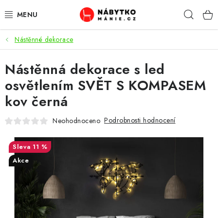
Přejít
Hleda
na
obsah
Nástěnné dekorace
OBÝVACÍ POKOJ
Nástěnná dekorace s led
KUCHYŇ A JÍDELNA
osvětlením SVĚT S KOMPASEM
LOŽNICE
kov černá
DĚTSKÝ POKOJ
Podrobnosti hodnocení
Neohodnoceno
KANCELÁŘ / PRACOVNA
11 %
Akce
KOUPELNA A WC
PŘEDSÍŇ