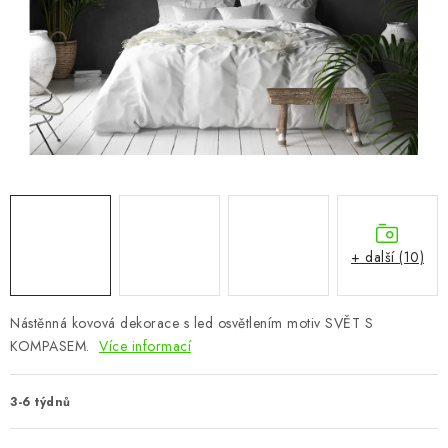
CHOVATELSKÉ POTŘEBY
DOPLŇKY A DEKORACE
ZAHRADA
OSTATNÍ
NOVINKY
+ další (10)
VÝPRODEJ
Vše o nákupu
Info
Reklamace a odstoupení od smlouvy
Nástěnná kovová dekorace s led osvětlením motiv SVĚT S
KOMPASEM.
Více informací
Kontakty
Bonusový program NBM+
Blog
3-6 týdnů