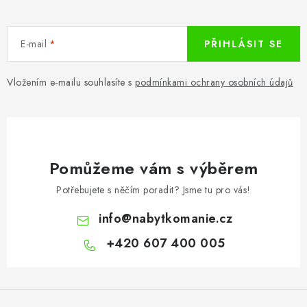
E-mail
PŘIHLÁSIT SE
Vložením e-mailu souhlasíte s
podmínkami ochrany osobních údajů
Pomůžeme vám s výběrem
Potřebujete s něčím poradit? Jsme tu pro vás!
info
@
nabytkomanie.cz
+420 607 400 005
Z
á