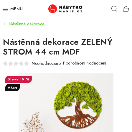
Přejít
Hleda
na
obsah
Nástěnné dekorace
OBÝVACÍ POKOJ
Nástěnná dekorace ZELENÝ
KUCHYŇ A JÍDELNA
STROM 44 cm MDF
LOŽNICE
Podrobnosti hodnocení
Neohodnoceno
DĚTSKÝ POKOJ
19 %
KANCELÁŘ / PRACOVNA
Akce
KOUPELNA A WC
PŘEDSÍŇ