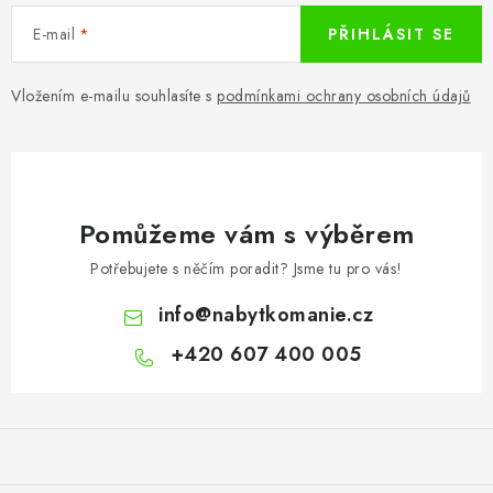
E-mail
PŘIHLÁSIT SE
Vložením e-mailu souhlasíte s
podmínkami ochrany osobních údajů
Pomůžeme vám s výběrem
Potřebujete s něčím poradit? Jsme tu pro vás!
info
@
nabytkomanie.cz
+420 607 400 005
Z
á
p