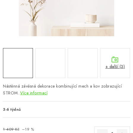
CHOVATELSKÉ POTŘEBY
DOPLŇKY A DEKORACE
ZAHRADA
OSTATNÍ
NOVINKY
+ další (3)
VÝPRODEJ
Nástěnná závěsná dekorace kombinující mech a kov zobrazující
STROM.
Více informací
Vše o nákupu
Info
Reklamace a odstoupení od smlouvy
Kontakty
Bonusový program NBM+
Blog
3-6 týdnů
1 409 Kč
–19 %