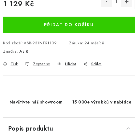
1 129 Kč
Měrná cena:
PŘIDAT DO KOŠÍKU
Kód zboží:
ASR-931NTR1109
Záruka
:
24 měsíců
Značka:
ASIR
Tisk
Zeptat se
Hlídat
Sdílet
Navštivte náš showroom
15 000+ výrobků v nabídce
Popis produktu