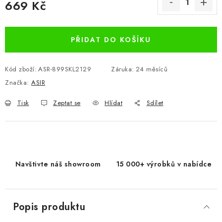
669 Kč
Měrná cena:
PŘIDAT DO KOŠÍKU
Kód zboží:
ASR-899SKL2129
Záruka
:
24 měsíců
Značka:
ASIR
Tisk
Zeptat se
Hlídat
Sdílet
Navštivte náš showroom
15 000+ výrobků v nabídce
Popis produktu