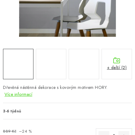
CHOVATELSKÉ POTŘEBY
DOPLŇKY A DEKORACE
ZAHRADA
OSTATNÍ
NOVINKY
+ další (2)
VÝPRODEJ
Dřevěná nástěnná dekorace s kovovým motivem HORY.
Více informací
Vše o nákupu
Info
Reklamace a odstoupení od smlouvy
Kontakty
Bonusový program NBM+
Blog
3-6 týdnů
889 Kč
–24 %