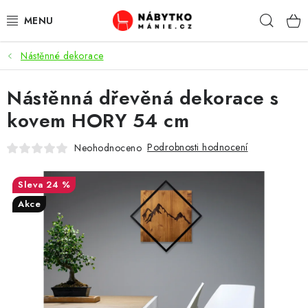
Přejít
Hleda
na
obsah
Nástěnné dekorace
OBÝVACÍ POKOJ
Nástěnná dřevěná dekorace s
KUCHYŇ A JÍDELNA
kovem HORY 54 cm
LOŽNICE
Podrobnosti hodnocení
Neohodnoceno
DĚTSKÝ POKOJ
24 %
KANCELÁŘ / PRACOVNA
Akce
KOUPELNA A WC
PŘEDSÍŇ