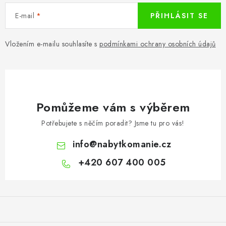
E-mail
PŘIHLÁSIT SE
Vložením e-mailu souhlasíte s
podmínkami ochrany osobních údajů
Pomůžeme vám s výběrem
Potřebujete s něčím poradit? Jsme tu pro vás!
info
@
nabytkomanie.cz
+420 607 400 005
Z
á
p