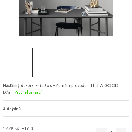
CHOVATELSKÉ POTŘEBY
DOPLŇKY A DEKORACE
ZAHRADA
OSTATNÍ
NOVINKY
VÝPRODEJ
Nástěnný dekorativní nápis v černém provedení IT´S A GOOD
DAY.
Více informací
Vše o nákupu
Info
Reklamace a odstoupení od smlouvy
Kontakty
Bonusový program NBM+
Blog
3-6 týdnů
1 479 Kč
–19 %