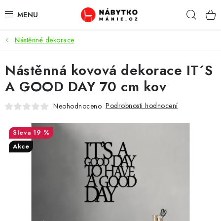
Přejít
Hleda
na
obsah
Nástěnné dekorace
OBÝVACÍ POKOJ
Nástěnná kovová dekorace IT´S
KUCHYŇ A JÍDELNA
A GOOD DAY 70 cm kov
LOŽNICE
Podrobnosti hodnocení
Neohodnoceno
DĚTSKÝ POKOJ
19 %
KANCELÁŘ / PRACOVNA
Akce
KOUPELNA A WC
PŘEDSÍŇ