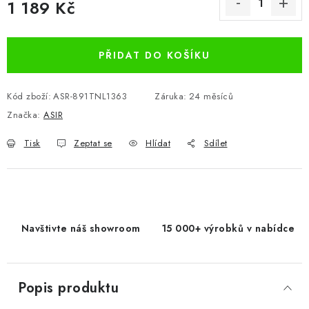
1 189 Kč
Měrná cena:
PŘIDAT DO KOŠÍKU
Kód zboží:
ASR-891TNL1363
Záruka
:
24 měsíců
Značka:
ASIR
Tisk
Zeptat se
Hlídat
Sdílet
Navštivte náš showroom
15 000+ výrobků v nabídce
Popis produktu