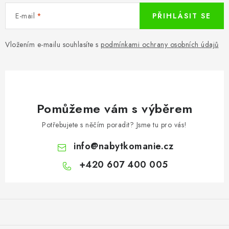
E-mail
PŘIHLÁSIT SE
Vložením e-mailu souhlasíte s
podmínkami ochrany osobních údajů
Pomůžeme vám s výběrem
Potřebujete s něčím poradit? Jsme tu pro vás!
info
@
nabytkomanie.cz
+420 607 400 005
Z
á
p