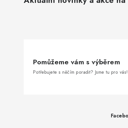
Aktuální novinky a akce na 
Pomůžeme vám s výběrem
Potřebujete s něčím poradit? Jsme tu pro vás!
Z
á
Faceb
p