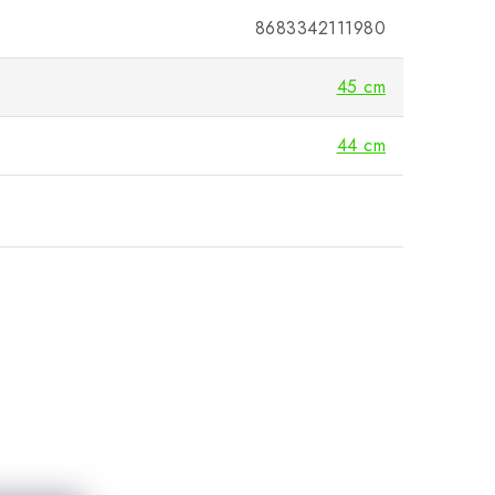
8683342111980
45 cm
44 cm