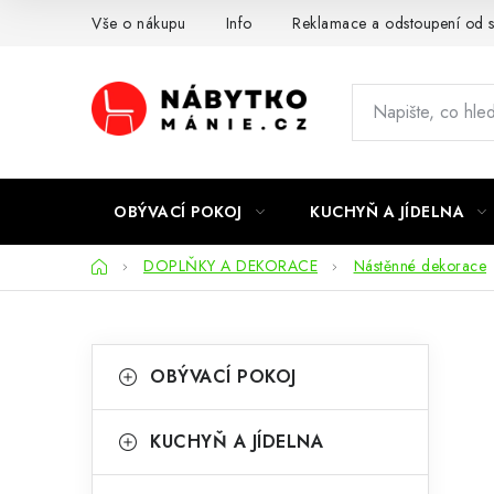
Přejít
Vše o nákupu
Info
Reklamace a odstoupení od 
na
obsah
OBÝVACÍ POKOJ
KUCHYŇ A JÍDELNA
Domů
DOPLŇKY A DEKORACE
Nástěnné dekorace
P
K
Přeskočit
OBÝVACÍ POKOJ
kategorie
a
o
t
s
KUCHYŇ A JÍDELNA
e
t