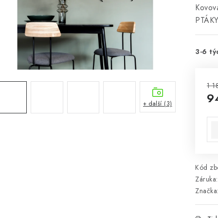
Kovov
PTÁK
3-6 tý
1 1
9
+ další (3)
Mě
Kód zbo
Záruka
:
Značka