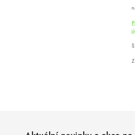
n
P
j
Š
Z