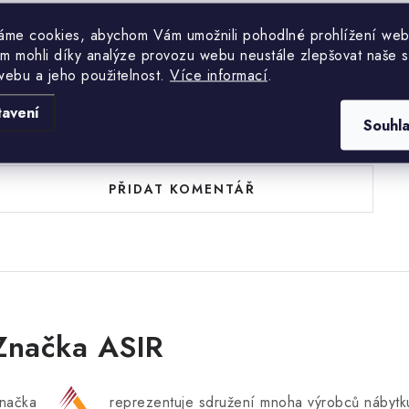
áme cookies, abychom Vám umožnili pohodlné prohlížení web
m mohli díky analýze provozu webu neustále zlepšovat naše s
webu a jeho použitelnost.
Více informací
.
tavení
uďte první, kdo napíše příspěvek k této položce.
Souhl
PŘIDAT KOMENTÁŘ
Značka ASIR
načka
reprezentuje sdružení mnoha výrobců nábytku