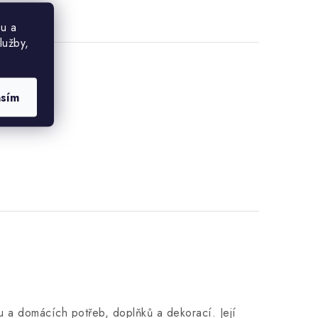
u a
lužby,
asím
 a domácích potřeb, doplňků a dekorací. Její