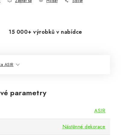
k
Zeptat se
Hlídat
Sdílet
15 000+ výrobků v nabídce
ka ASIR
vé parametry
ASIR
Nástěnné dekorace