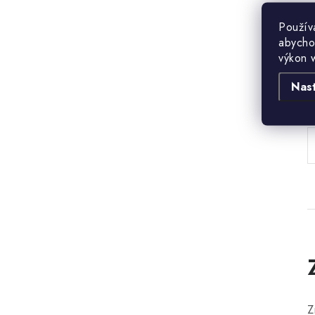
Použív
abycho
výkon 
Nas
B
Z