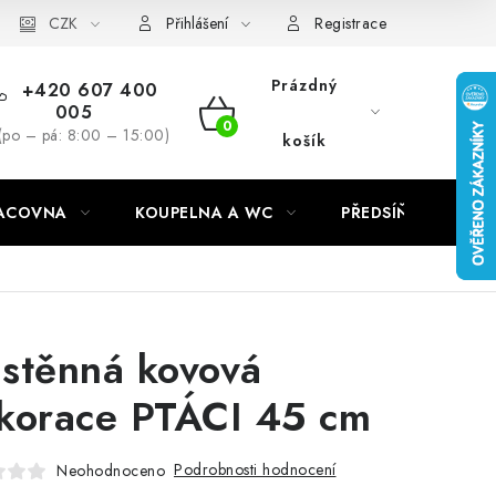
CZK
Přihlášení
Registrace
Prázdný
+420 607 400
005
NÁKUPNÍ
(po – pá: 8:00 – 15:00)
košík
KOŠÍK
RACOVNA
KOUPELNA A WC
PŘEDSÍŇ
C
stěnná kovová
korace PTÁCI 45 cm
Podrobnosti hodnocení
Neohodnoceno