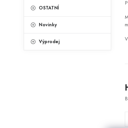
P
OSTATNÍ
M
Novinky
m
V
Výprodej
B