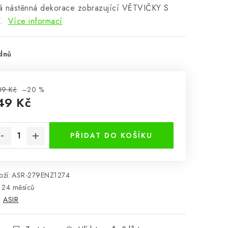
á nástěnná dekorace zobrazující VĚTVIČKY S
Y.
Více informací
dnů
89 Kč
–20 %
49 Kč
rná cena:
PŘIDAT DO KOŠÍKU
ží:
ASR-279ENZ1274
24 měsíců
:
ASIR