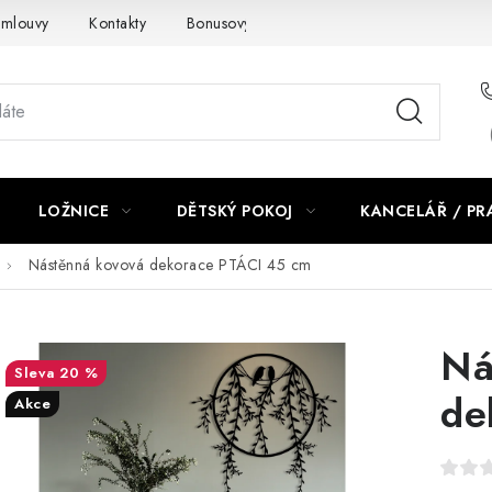
smlouvy
Kontakty
Bonusový program NBM+
Blog
LOŽNICE
DĚTSKÝ POKOJ
KANCELÁŘ / P
Nástěnná kovová dekorace PTÁCI 45 cm
Ná
20 %
de
Akce