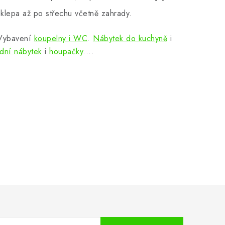
klepa až po střechu včetně zahrady.
 Vybavení
koupelny i WC
.
Nábytek do kuchyně
i
dní nábytek
i
houpačky
....