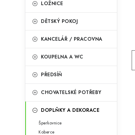
g
LOŽNICE
r
o
a
r
DĚTSKÝ POKOJ
n
i
KANCELÁŘ / PRACOVNA
e
n
í
KOUPELNA A WC
p
PŘEDSÍŇ
a
n
CHOVATELSKÉ POTŘEBY
e
l
DOPLŇKY A DEKORACE
Šperkovnice
Koberce