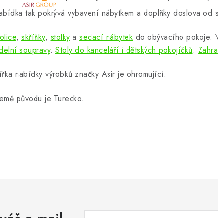
abídka tak pokrývá vybavení nábytkem a doplňky doslova od s
olice
,
skříňky
,
stolky
a
sedací nábytek
do obývacího pokoje.
ídelní soupravy
.
Stoly do kanceláří i dětských pokojíčků
.
Zahra
ířka nabídky výrobků značky Asir je ohromující.
emě původu je Turecko.