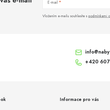
váš e-mail
E-mail
Vložením e-mailu souhlasíte s
podmínkami o
info
@
naby
+420 607
ook
Informace pro vás