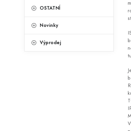
m
OSTATNÍ
r
s
Novinky
I
b
Výprodej
n
t
J
b
R
k
T
I
M
V