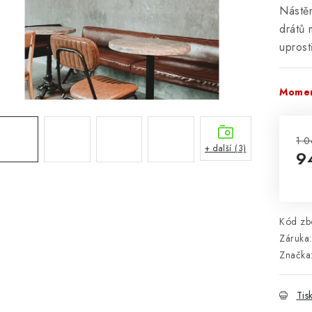
Nástě
drátů 
uprost
Momen
1 0
+ další (3)
9
Mě
Kód zbo
Záruka
:
Značka
Tis