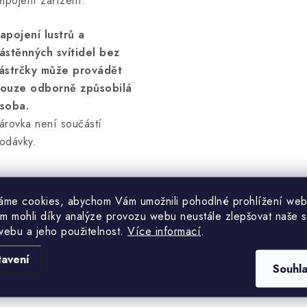
řipojení zařízení.
apojení lustrů a
ástěnných svítidel bez
ástrčky může provádět
ouze odborně způsobilá
soba.
árovka není součástí
odávky.
áme cookies, abychom Vám umožnili pohodlné prohlížení web
m mohli díky analýze provozu webu neustále zlepšovat naše s
webu a jeho použitelnost.
Více informací
.
Hodnocení produktu (0)
tavení
Souhl
uďte první, kdo napíše příspěvek k této položce.