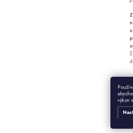
p
Z
n
z
p
o
Ž
d
Použív
abycho
výkon 
Nas
B