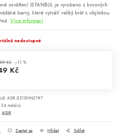
nné osvětlení ISTANBUL je vyrobeno z kovových
měděné barvy, které vytváří veliký květ s objímkou
řed.
Více informací
tálně nedostupné
69 Kč
–11 %
49 Kč
rná cena:
ží:
ASR-521SHN2197
24 měsíců
:
ASIR
k
Zeptat se
Hlídat
Sdílet