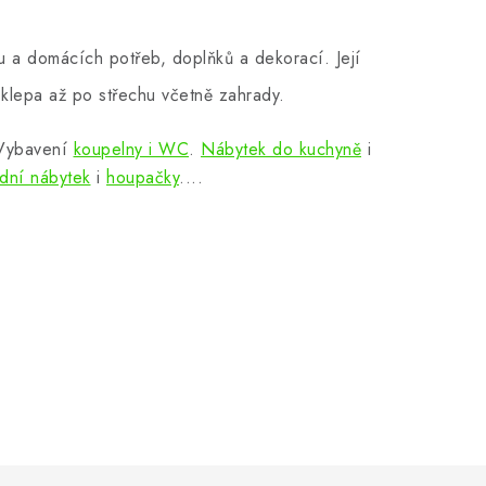
 a domácích potřeb, doplňků a dekorací. Její
klepa až po střechu včetně zahrady.
 Vybavení
koupelny i WC
.
Nábytek do kuchyně
i
dní nábytek
i
houpačky
....