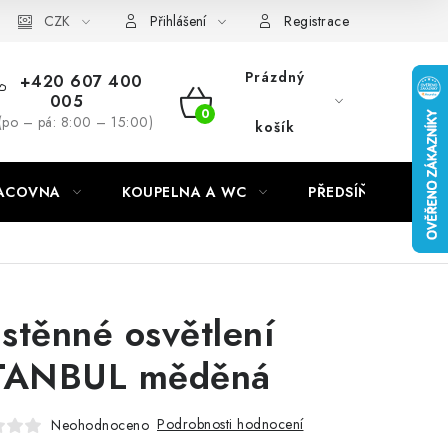
CZK
Přihlášení
Registrace
Prázdný
+420 607 400
005
NÁKUPNÍ
(po – pá: 8:00 – 15:00)
košík
KOŠÍK
RACOVNA
KOUPELNA A WC
PŘEDSÍŇ
C
stěnné osvětlení
TANBUL měděná
Podrobnosti hodnocení
Neohodnoceno