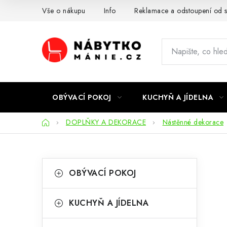
Přejít
Vše o nákupu
Info
Reklamace a odstoupení od 
na
obsah
OBÝVACÍ POKOJ
KUCHYŇ A JÍDELNA
Domů
DOPLŇKY A DEKORACE
Nástěnné dekorace
P
K
Přeskočit
OBÝVACÍ POKOJ
kategorie
a
o
t
s
KUCHYŇ A JÍDELNA
e
t