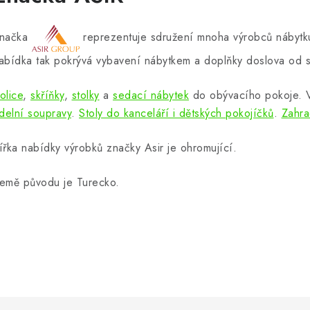
načka
reprezentuje sdružení mnoha výrobců nábytku
abídka tak pokrývá vybavení nábytkem a doplňky doslova od s
olice
,
skříňky
,
stolky
a
sedací nábytek
do obývacího pokoje.
ídelní soupravy
.
Stoly do kanceláří i dětských pokojíčků
.
Zahra
ířka nabídky výrobků značky Asir je ohromující.
emě původu je Turecko.