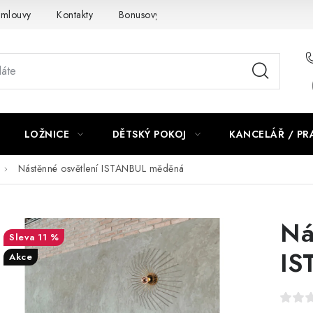
smlouvy
Kontakty
Bonusový program NBM+
Blog
LOŽNICE
DĚTSKÝ POKOJ
KANCELÁŘ / P
Nástěnné osvětlení ISTANBUL měděná
Ná
11 %
IS
Akce