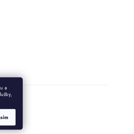
u a
lužby,
asím