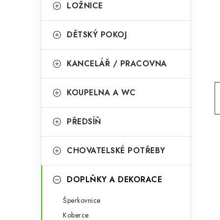
g
LOŽNICE
r
o
a
r
DĚTSKÝ POKOJ
n
i
KANCELÁŘ / PRACOVNA
e
n
í
KOUPELNA A WC
p
PŘEDSÍŇ
a
n
CHOVATELSKÉ POTŘEBY
e
l
DOPLŇKY A DEKORACE
Šperkovnice
Koberce