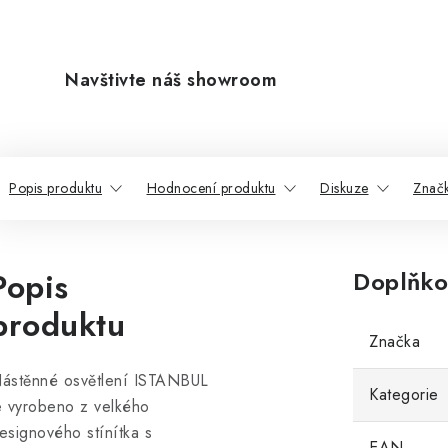
Navštivte náš showroom
Popis produktu
Hodnocení produktu
Diskuze
Znač
Popis
Doplňko
produktu
Značka
ástěnné osvětlení ISTANBUL
Kategorie
e vyrobeno z velkého
esignového stínítka s
EAN