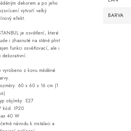
ěděným dekorem a po jeho
ozsvícení vytvoří velký
BARVA
tínový efekt.
STANBUL je osvětlení, které
ude i zhasnuté na stěně plnit
ejen funkci osvětlovací, ale i
u dekorativní.
e vyrobeno z kovu měděné
arvy.
ozměry: 60 x 60 x 16 cm (1
us)
yp objímky: E27
P kód: IP20
ax 40 W
četně návodu k instalaci a