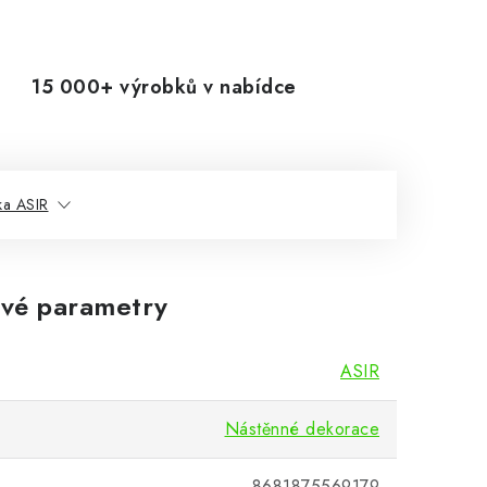
15 000+ výrobků v nabídce
ka ASIR
vé parametry
ASIR
Nástěnné dekorace
8681875569179