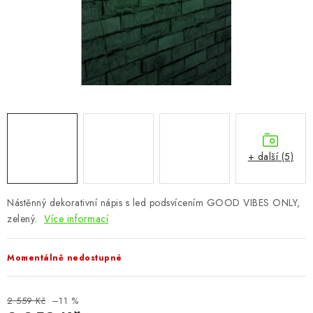
CHOVATELSKÉ POTŘEBY
DOPLŇKY A DEKORACE
ZAHRADA
OSTATNÍ
NOVINKY
+ další (5)
VÝPRODEJ
Nástěnný dekorativní nápis s led podsvícením GOOD VIBES ONLY,
zelený.
Více informací
Vše o nákupu
Info
Reklamace a odstoupení od smlouvy
Kontakty
Bonusový program NBM+
Blog
Momentálně nedostupné
2 559 Kč
–11 %