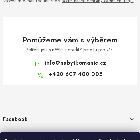
Vložením e-mailu souhlasíte s
podmínkami ochrany osobních údajů
Pomůžeme vám s výběrem
Potřebujete s něčím poradit? Jsme tu pro vás!
info
@
nabytkomanie.cz
+420 607 400 005
Z
á
p
a
Facebook
t
í
Informace pro vás