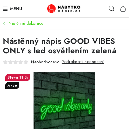
Přejít
Hleda
na
obsah
Nástěnné dekorace
OBÝVACÍ POKOJ
Nástěnný nápis GOOD VIBES
KUCHYŇ A JÍDELNA
ONLY s led osvětlením zelená
LOŽNICE
Podrobnosti hodnocení
Neohodnoceno
DĚTSKÝ POKOJ
11 %
KANCELÁŘ / PRACOVNA
Akce
KOUPELNA A WC
PŘEDSÍŇ