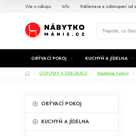
Přejít
Vše o nákupu
Info
Reklamace a odstoupení od 
na
obsah
OBÝVACÍ POKOJ
KUCHYŇ A JÍDELNA
Domů
DOPLŇKY A DEKORACE
Nástěnné hodiny
P
K
Přeskočit
OBÝVACÍ POKOJ
kategorie
a
o
t
s
KUCHYŇ A JÍDELNA
e
t