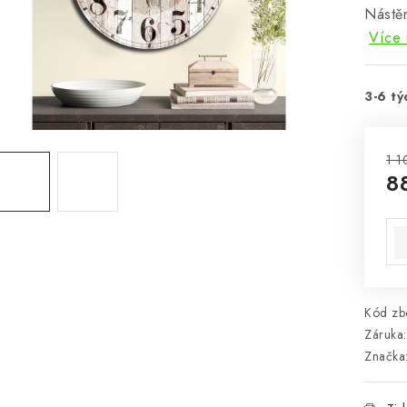
Nástě
Více 
3-6 tý
1 1
8
Mě
Kód zbo
Záruka
:
Značka