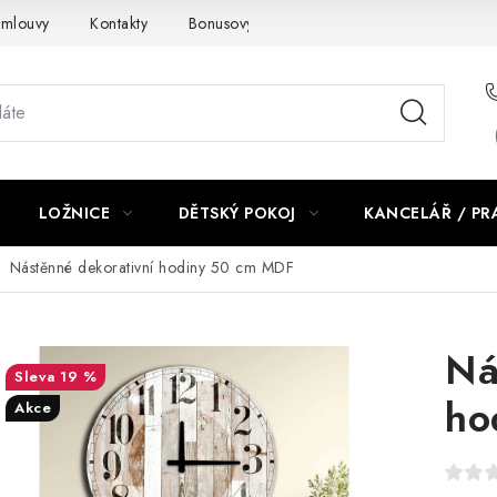
smlouvy
Kontakty
Bonusový program NBM+
Blog
LOŽNICE
DĚTSKÝ POKOJ
KANCELÁŘ / P
Nástěnné dekorativní hodiny 50 cm MDF
Ná
19 %
ho
Akce