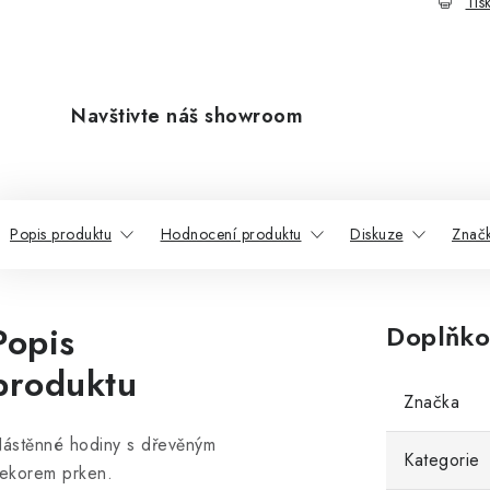
Tis
Navštivte náš showroom
Popis produktu
Hodnocení produktu
Diskuze
Znač
Popis
Doplňko
produktu
Značka
ástěnné hodiny s dřevěným
Kategorie
ekorem prken.