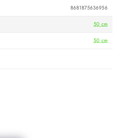
8681875636956
50 cm
50 cm