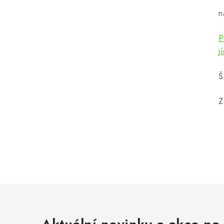
n
P
j
Š
Z