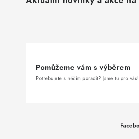
Aktuální novinky a akce na 
Pomůžeme vám s výběrem
Potřebujete s něčím poradit? Jsme tu pro vás!
Z
á
Faceb
p