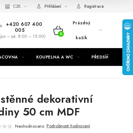
CZK
Přihlášení
Registrace
Prázdný
+420 607 400
005
NÁKUPNÍ
(po – pá: 8:00 – 15:00)
košík
KOŠÍK
RACOVNA
KOUPELNA A WC
PŘEDSÍŇ
C
stěnné dekorativní
diny 50 cm MDF
Podrobnosti hodnocení
Neohodnoceno