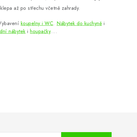
klepa až po střechu včetně zahrady.
 Vybavení
koupelny i WC
.
Nábytek do kuchyně
i
dní nábytek
i
houpačky
....