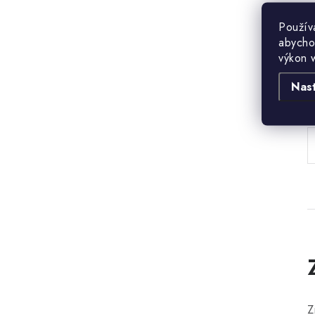
Použív
abycho
výkon 
Nas
B
Z