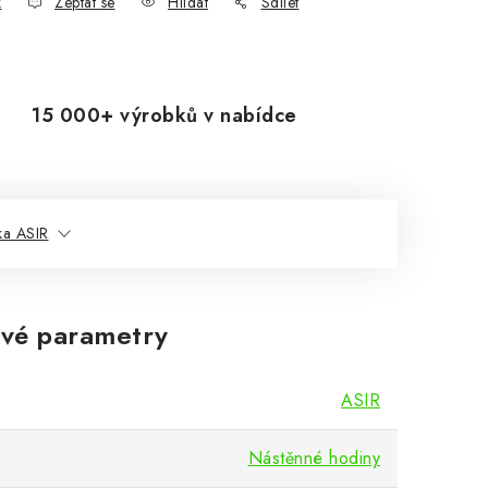
k
Zeptat se
Hlídat
Sdílet
15 000+ výrobků v nabídce
ka ASIR
vé parametry
ASIR
Nástěnné hodiny