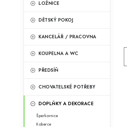
g
LOŽNICE
r
o
a
r
DĚTSKÝ POKOJ
n
i
KANCELÁŘ / PRACOVNA
e
n
í
KOUPELNA A WC
p
PŘEDSÍŇ
a
n
CHOVATELSKÉ POTŘEBY
e
l
DOPLŇKY A DEKORACE
Šperkovnice
Koberce