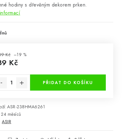
nné hodiny s dřevěným dekorem prken.
informací
dnů
09 Kč
–19 %
89 Kč
rná cena:
PŘIDAT DO KOŠÍKU
ží:
ASR-238HMA6261
24 měsíců
:
ASIR