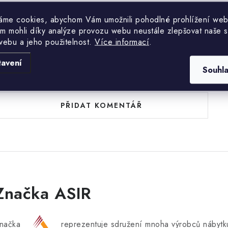
áme cookies, abychom Vám umožnili pohodlné prohlížení web
m mohli díky analýze provozu webu neustále zlepšovat naše s
webu a jeho použitelnost.
Více informací
.
tavení
uďte první, kdo napíše příspěvek k této položce.
Souhl
PŘIDAT KOMENTÁŘ
Značka ASIR
načka
reprezentuje sdružení mnoha výrobců nábytku