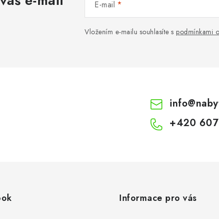
váš e-mail
E-mail
Vložením e-mailu souhlasíte s
podmínkami o
info
@
naby
+420 607
ook
Informace pro vás