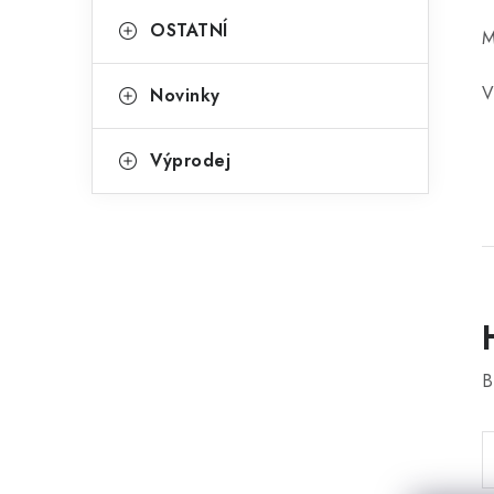
OSTATNÍ
M
V
Novinky
Výprodej
B