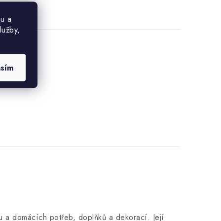
u a
lužby,
asím
 a domácích potřeb, doplňků a dekorací. Její