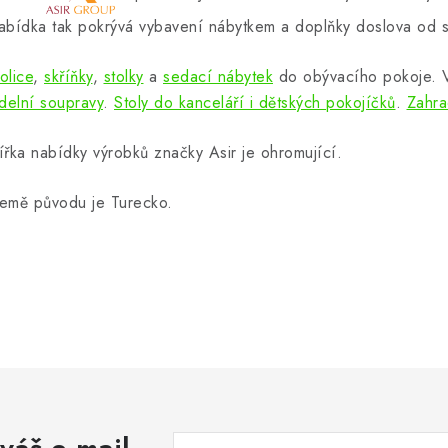
abídka tak pokrývá vybavení nábytkem a doplňky doslova od s
olice
,
skříňky
,
stolky
a
sedací nábytek
do obývacího pokoje.
ídelní soupravy
.
Stoly do kanceláří i dětských pokojíčků
.
Zahra
ířka nabídky výrobků značky Asir je ohromující.
emě původu je Turecko.