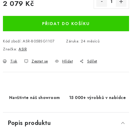
2 079 Kč
Měrná cena:
PŘIDAT DO KOŠÍKU
Kód zboží:
ASR-805BSG1107
Záruka
:
24 měsíců
Značka:
ASIR
Tisk
Zeptat se
Hlídat
Sdílet
Navštivte náš showroom
15 000+ výrobků v nabídce
Popis produktu