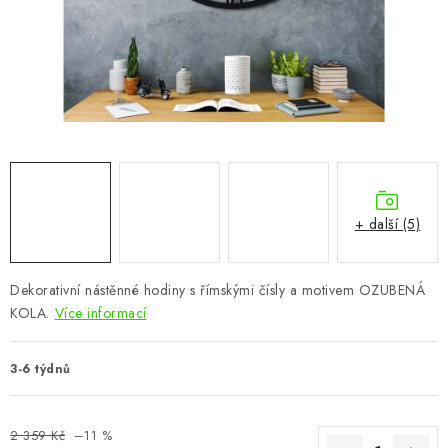
CHOVATELSKÉ POTŘEBY
DOPLŇKY A DEKORACE
ZAHRADA
OSTATNÍ
NOVINKY
+ další (5)
VÝPRODEJ
Dekorativní nástěnné hodiny s římskými čísly a motivem OZUBENÁ
KOLA.
Více informací
Vše o nákupu
Info
Reklamace a odstoupení od smlouvy
Kontakty
Bonusový program NBM+
Blog
3-6 týdnů
2 359 Kč
–11 %