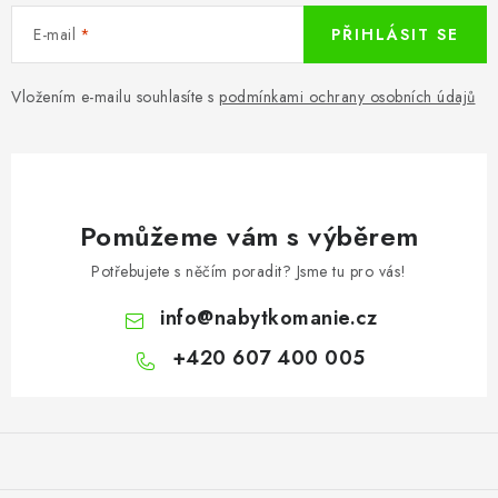
E-mail
PŘIHLÁSIT SE
Vložením e-mailu souhlasíte s
podmínkami ochrany osobních údajů
Pomůžeme vám s výběrem
Potřebujete s něčím poradit? Jsme tu pro vás!
info
@
nabytkomanie.cz
+420 607 400 005
Z
á
p