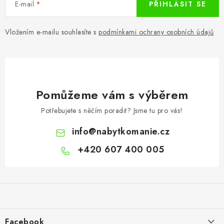
E-mail
PŘIHLÁSIT SE
Vložením e-mailu souhlasíte s
podmínkami ochrany osobních údajů
Pomůžeme vám s výběrem
Potřebujete s něčím poradit? Jsme tu pro vás!
info
@
nabytkomanie.cz
+420 607 400 005
Z
á
p
a
Facebook