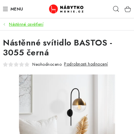
Přejít
Hleda
na
obsah
Nástěnné osvětlení
OBÝVACÍ POKOJ
Nástěnné svítidlo BASTOS -
KUCHYŇ A JÍDELNA
3055 černá
LOŽNICE
Podrobnosti hodnocení
Neohodnoceno
DĚTSKÝ POKOJ
KANCELÁŘ / PRACOVNA
KOUPELNA A WC
PŘEDSÍŇ