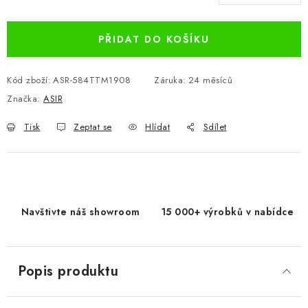
Měrná cena:
PŘIDAT DO KOŠÍKU
Kód zboží:
ASR-584TTM1908
Záruka
:
24 měsíců
Značka:
ASIR
Tisk
Zeptat se
Hlídat
Sdílet
Navštivte náš showroom
15 000+ výrobků v nabídce
Popis produktu