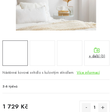
CHOVATELSKÉ POTŘEBY
DOPLŇKY A DEKORACE
ZAHRADA
OSTATNÍ
NOVINKY
+ další (3)
VÝPRODEJ
Nástěnné kovové svítidlo s kulovitým stínidlem.
Více informací
Vše o nákupu
Info
Reklamace a odstoupení od smlouvy
3-6 týdnů
Kontakty
Bonusový program NBM+
Blog
1 729 Kč