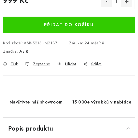
999 Kč
Měrná cena:
PŘIDAT DO KOŠÍKU
Kód zboží:
ASR-521SHN2187
Záruka
:
24 měsíců
Značka:
ASIR
Tisk
Zeptat se
Hlídat
Sdílet
Navštivte náš showroom
15 000+ výrobků v nabídce
Popis produktu