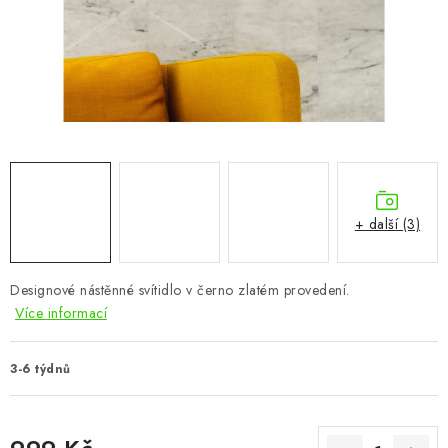
CHOVATELSKÉ POTŘEBY
DOPLŇKY A DEKORACE
ZAHRADA
OSTATNÍ
NOVINKY
+ další (3)
VÝPRODEJ
Designové nástěnné svítidlo v černo zlatém provedení.
Více informací
Vše o nákupu
Info
Reklamace a odstoupení od smlouvy
Kontakty
Bonusový program NBM+
Blog
3-6 týdnů