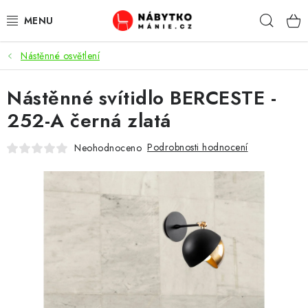
Přejít
Hleda
na
obsah
Nástěnné osvětlení
OBÝVACÍ POKOJ
Nástěnné svítidlo BERCESTE -
KUCHYŇ A JÍDELNA
252-A černá zlatá
LOŽNICE
Podrobnosti hodnocení
Neohodnoceno
DĚTSKÝ POKOJ
KANCELÁŘ / PRACOVNA
KOUPELNA A WC
PŘEDSÍŇ