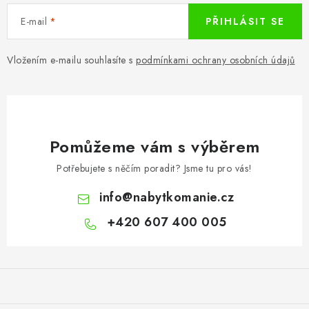
E-mail
PŘIHLÁSIT SE
Vložením e-mailu souhlasíte s
podmínkami ochrany osobních údajů
Pomůžeme vám s výběrem
Potřebujete s něčím poradit? Jsme tu pro vás!
info
@
nabytkomanie.cz
+420 607 400 005
Z
á
p