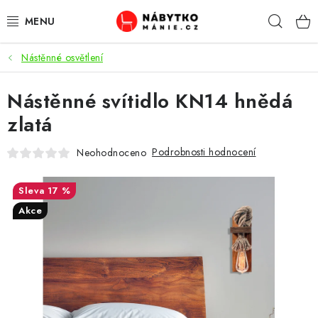
Přejít
Hleda
na
obsah
Nástěnné osvětlení
OBÝVACÍ POKOJ
Nástěnné svítidlo KN14 hnědá
KUCHYŇ A JÍDELNA
zlatá
LOŽNICE
Podrobnosti hodnocení
Neohodnoceno
DĚTSKÝ POKOJ
17 %
KANCELÁŘ / PRACOVNA
Akce
KOUPELNA A WC
PŘEDSÍŇ