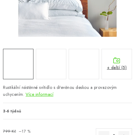
CHOVATELSKÉ POTŘEBY
DOPLŇKY A DEKORACE
ZAHRADA
OSTATNÍ
NOVINKY
+ další (5)
VÝPRODEJ
Rustikální nástěnné svítidlo s dřevěnou deskou a provazovým
uchycením.
Více informací
Vše o nákupu
Info
Reklamace a odstoupení od smlouvy
Kontakty
Bonusový program NBM+
Blog
3-6 týdnů
799 Kč
–17 %