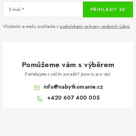
E-mail
PŘIHLÁSIT SE
Vložením e-mailu souhlasíte s
podmínkami ochrany osobních údajů
Pomůžeme vám s výběrem
Potřebujete s něčím poradit? Jsme tu pro vás!
info
@
nabytkomanie.cz
+420 607 400 005
Z
á
p