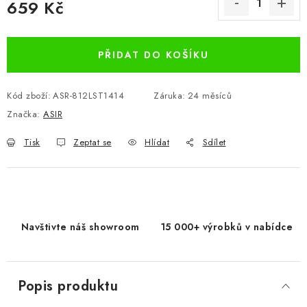
659 Kč
Měrná cena:
PŘIDAT DO KOŠÍKU
Kód zboží:
ASR-812LST1414
Záruka
:
24 měsíců
Značka:
ASIR
Tisk
Zeptat se
Hlídat
Sdílet
Navštivte náš showroom
15 000+ výrobků v nabídce
Popis produktu